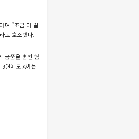
며 “조금 더 일
”라고 호소했다.
의 금품을 훔친 혐
 3월에도 A씨는