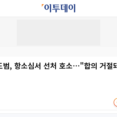
도범, 항소심서 선처 호소⋯"합의 거절돼