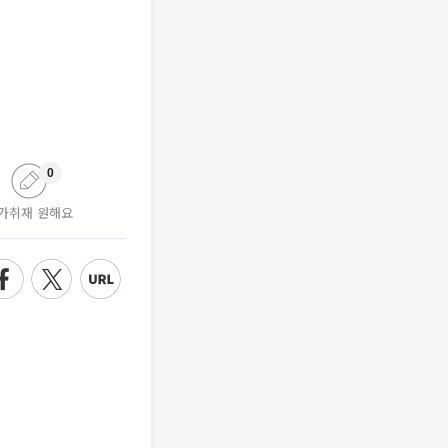
0
가취재 원해요