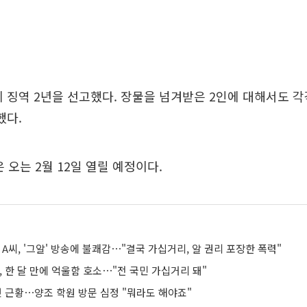
에 징역 2년을 선고했다. 장물을 넘겨받은 2인에 대해서도 각각
했다.
 오는 2월 12일 열릴 예정이다.
 A씨, '그알' 방송에 불쾌감⋯"결국 가십거리, 알 권리 포장한 폭력"
, 한 달 만에 억울함 호소⋯"전 국민 가십거리 돼"
첫 근황⋯양조 학원 방문 심정 "뭐라도 해야죠"