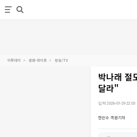
이투데이
문화·라이프
방송/TV
박나래 절
달라"
입력 2026-01-29 22:03
한은수 객원기자