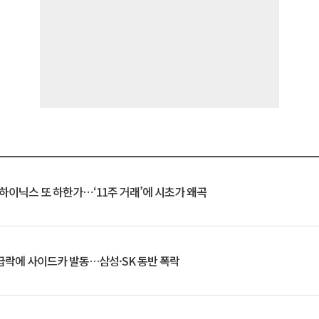
K하이닉스 또 하한가⋯‘11주 거래’에 시초가 왜곡
 급락에 사이드카 발동…삼성·SK 동반 폭락