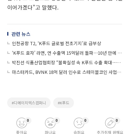
이어가겠다”고 말했다.
관련 뉴스
인천공항 T2, ‘K푸드 글로벌 전초기지’로 급부상
‘K푸드 효자’ 라면, 연 수출액 15억달러 돌파⋯10년 만에 7배 성장
박진선 식품산업협회장 “불확실성 속 K푸드 수출 확대⋯지속가능 성장 전략 필요”
마스터카드, BVNK 18억 달러 인수로 스테이블코인 사업 본격 확장
#디에이치엑스컴퍼니
#K푸드
0
0
0
0
좋아요
화나요
슬퍼요
추가취재 원해요