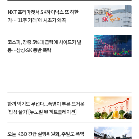
NXT 프리마켓서 SK하이닉스 또 하한
가⋯‘11주 거래’에 시초가 왜곡
코스피, 장중 5%대 급락에 사이드카 발
동…삼성·SK 동반 폭락
한끼 먹기도 무섭다...폭염이 부른 뜨거운
‘밥상 물가’[뉴노멀 된 히트플레이션]
오늘 KBO 긴급 실행위원회, 주말도 폭염