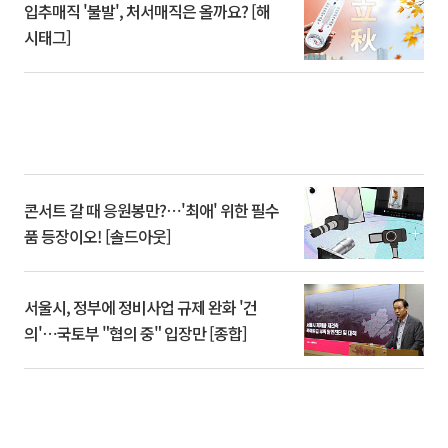
입추매직 '불발', 처서매직은 올까요? [해
시태그]
콘서트 갈 때 응원봉만?⋯'최애' 위한 필수
품 등장이오! [솔드아웃]
서울시, 정부에 정비사업 규제 완화 '건
의'⋯국토부 "협의 중" 입장만 [종합]