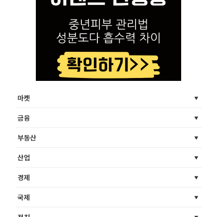
마켓
금융
부동산
산업
경제
국제