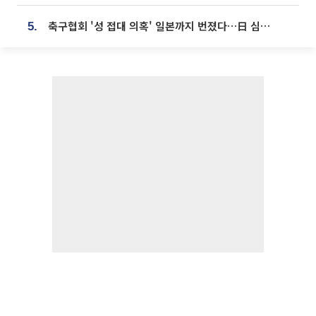
축구협회 '성 접대 의혹' 일본까지 번졌다…日 심판 실명 공개
5.