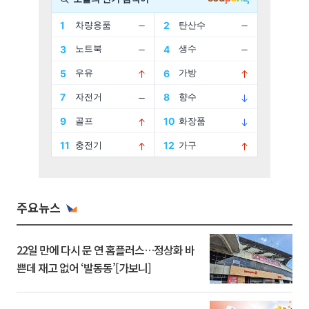
주요뉴스
22일 만에 다시 문 연 홈플러스…정상화 바
쁜데 재고 없어 ‘발동동’[가보니]