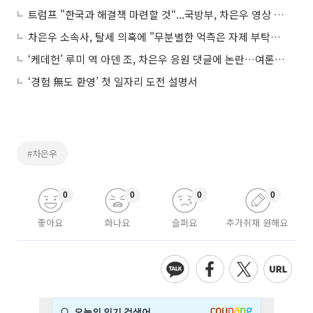
트럼프 "한국과 해결책 마련할 것“...국방부, 차은우 영상 삭제 外
차은우 소속사, 탈세 의혹에 "무분별한 억측은 자제 부탁" 호소
‘케데헌’ 루미 역 아덴 조, 차은우 응원 댓글에 논란…여론 엇갈려
‘경험 無도 환영’ 첫 일자리 도전 설명서
#차은우
0
0
0
0
좋아요
화나요
슬퍼요
추가취재 원해요