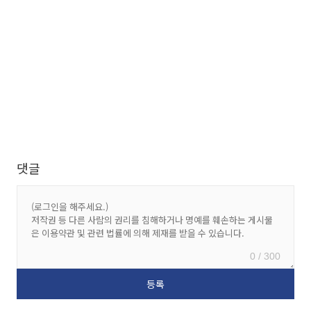
댓글
0 / 300