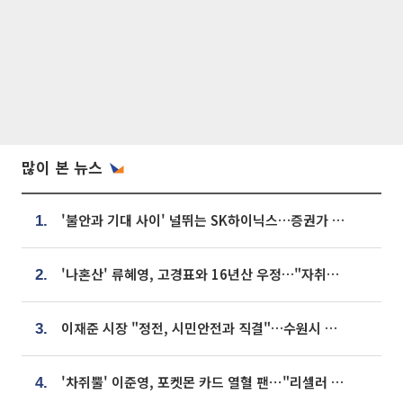
많이 본 뉴스
'불안과 기대 사이' 널뛰는 SK하이닉스…증권가 "HBM4·LTA 기반 펀터멘털 견고"
1.
'나혼산' 류혜영, 고경표와 16년산 우정…"자취방서 부모님과 마주쳐"
2.
이재준 시장 "정전, 시민안전과 직결"…수원시 비상대응체계 가동
3.
'차쥐뿔' 이준영, 포켓몬 카드 열혈 팬⋯"리셀러 처단할 것"
4.