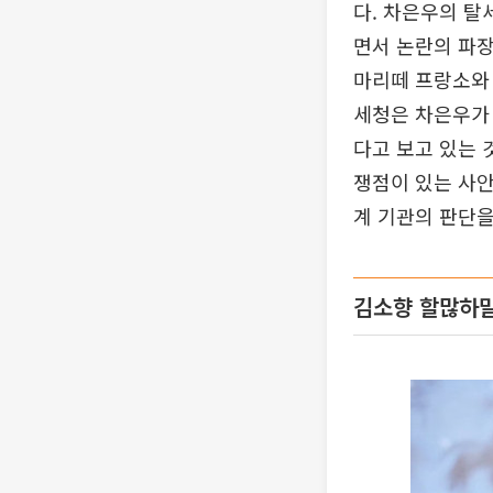
다. 차은우의 탈
면서 논란의 파장
마리떼 프랑소와 
세청은 차은우가 
다고 보고 있는 
쟁점이 있는 사안
계 기관의 판단
김소향 할많하말