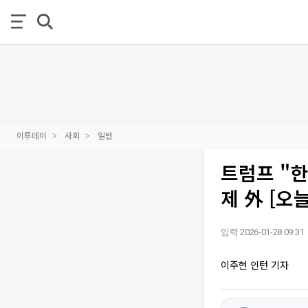
이투데이
사회
일반
트럼프 "한
제 外 [오
입력 2026-01-28 09:31
이주현 인턴 기자