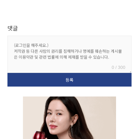
댓글
0 / 300