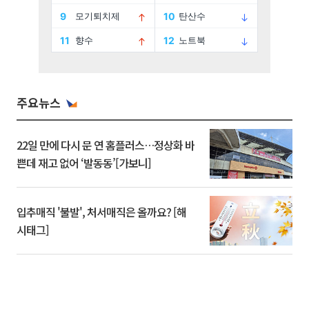
주요뉴스
22일 만에 다시 문 연 홈플러스…정상화 바
쁜데 재고 없어 ‘발동동’[가보니]
입추매직 '불발', 처서매직은 올까요? [해
시태그]