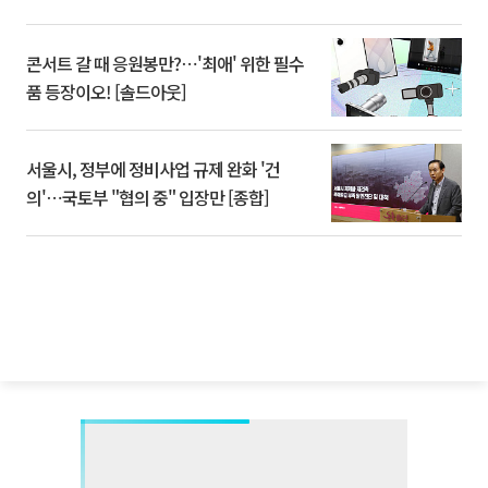
콘서트 갈 때 응원봉만?⋯'최애' 위한 필수
품 등장이오! [솔드아웃]
서울시, 정부에 정비사업 규제 완화 '건
의'⋯국토부 "협의 중" 입장만 [종합]