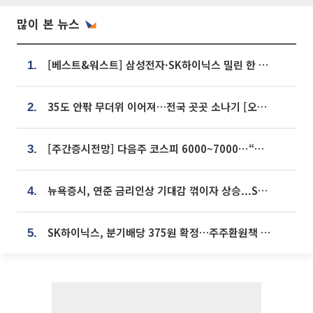
많이 본 뉴스
[베스트&워스트] 삼성전자·SK하이닉스 밀린 한 주…상상인증권은 85% 급등
1.
35도 안팎 무더위 이어져…전국 곳곳 소나기 [오늘 날씨]
2.
[주간증시전망] 다음주 코스피 6000~7000⋯“外人 수급은 정책이 변수”
3.
뉴욕증시, 연준 금리인상 기대감 꺾이자 상승...S&P500 사상 최고치 [종합]
4.
SK하이닉스, 분기배당 375원 확정…주주환원책 9월로 앞당겨 발표
5.