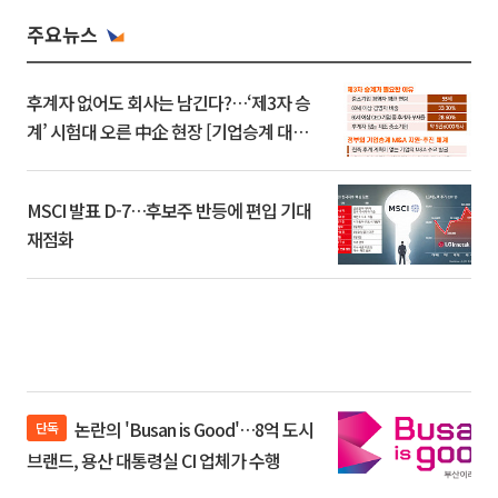
주요뉴스
후계자 없어도 회사는 남긴다?…‘제3자 승
계’ 시험대 오른 中企 현장 [기업승계 대전
환]
MSCI 발표 D-7…후보주 반등에 편입 기대
재점화
논란의 'Busan is Good'…8억 도시
단독
브랜드, 용산 대통령실 CI 업체가 수행