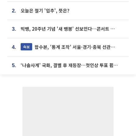
오늘은 절기 '입추', 뜻은?
2.
빅뱅, 20주년 기념 '새 뱅봉' 선보인다⋯콘서트 앞두고 팝업 개최
3.
합수본, '통계 조작' 서울·경기·충북 선관위 등 추가 압수수색
속보
4.
‘나솔사계’ 국화, 결별 후 재등장⋯첫인상 투표 휩쓸고 ‘인기녀’ 등극
5.