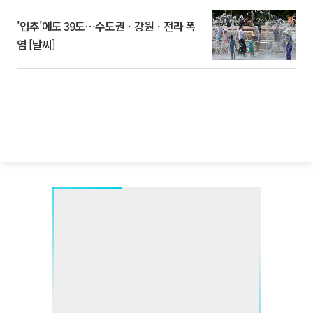
'입추'에도 39도⋯수도권ㆍ강원ㆍ전라 폭
염 [날씨]