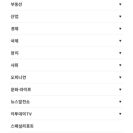
부동산
산업
경제
국제
정치
사회
오피니언
문화·라이프
뉴스발전소
이투데이TV
스페셜리포트