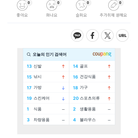
0
0
0
0
좋아요
화나요
슬퍼요
추가취재 원해요