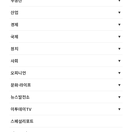
부동산
산업
경제
국제
정치
사회
오피니언
문화·라이프
뉴스발전소
이투데이TV
스페셜리포트