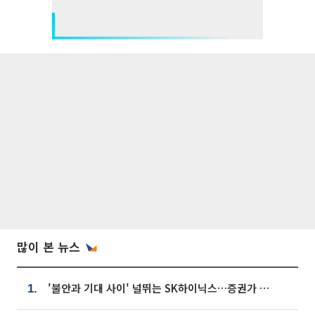
많이 본 뉴스
'불안과 기대 사이' 널뛰는 SK하이닉스…증권가 "HBM4·LTA 기반 펀터멘털 견고"
1.