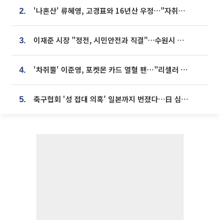
'나혼산' 류혜영, 고경표와 16년산 우정…"자취방서 부모님과 마주쳐"
2.
이재준 시장 "정전, 시민안전과 직결"…수원시 비상대응체계 가동
3.
'차쥐뿔' 이준영, 포켓몬 카드 열혈 팬⋯"리셀러 처단할 것"
4.
축구협회 '성 접대 의혹' 일본까지 번졌다…日 심판 실명 공개
5.