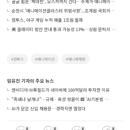
골글 휩쓴 ‘케데헌’, 오스카까지 간다…주제가·애니메이션상 후보
순천시 '애니메이션클러스터 위법사항'...조계원 국회의원 확인
컴투스, 야구 게임 누적 매출 1조원 돌파
美 클래리티 법안 연내 통과 가능성 13%…상원 문턱서 제동
#컴투스
#애니메이션
#애니메재팬
임유진 기자의 주요 뉴스
엔비디아·브룩필드가 네이버에 100억달러 투자한 이유
“족쇄냐 날개냐”…규제ㆍ육성 쌍끌이 韓 ‘AI기본법 개정안’ 오늘 시행
AI가 닫은 신입 채용문…경력직엔 열었다
0
0
0
0