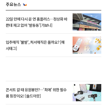
주요뉴스
22일 만에 다시 문 연 홈플러스…정상화 바
쁜데 재고 없어 ‘발동동’[가보니]
입추매직 '불발', 처서매직은 올까요? [해
시태그]
콘서트 갈 때 응원봉만?⋯'최애' 위한 필수
품 등장이오! [솔드아웃]