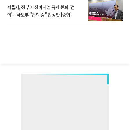
서울시, 정부에 정비사업 규제 완화 '건
의'⋯국토부 "협의 중" 입장만 [종합]