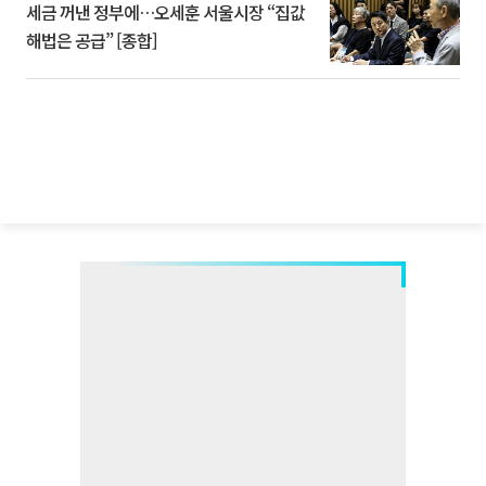
세금 꺼낸 정부에…오세훈 서울시장 “집값
해법은 공급” [종합]