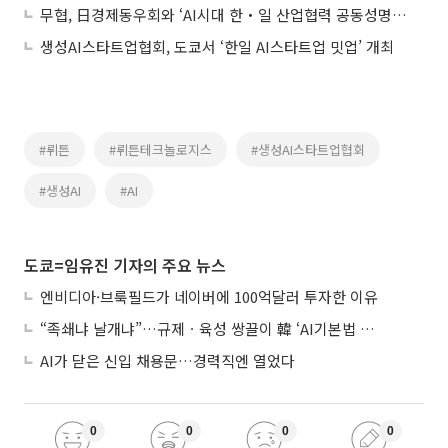
무협, 日경제동우회와 ‘AI시대 한‧일 산업협력 공동성명’ 발표
생성AI스타트업협회, 도쿄서 ‘한일 AI스타트업 밋업’ 개최
#뤼튼
#뤼튼테크놀로지스
#생성AI스타트업협회
#생성AI
#AI
도쿄=임유진 기자의 주요 뉴스
엔비디아·브룩필드가 네이버에 100억달러 투자한 이유
“족쇄냐 날개냐”…규제ㆍ육성 쌍끌이 韓 ‘AI기본법 개정안’ 오늘 시행
AI가 닫은 신입 채용문…경력직엔 열었다
0
0
0
0