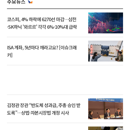
주요뉴스
코스피, 4% 하락에 6270선 마감…삼전
·SK하닉 '와르르' 각각 6%·10%대 급락
ISA 계좌, 5년마다 깨라고요? [이슈크래
커]
김정관 장관 “반도체 성과급, 주총 승인 받
도록”…상법·자본시장법 개정 시사