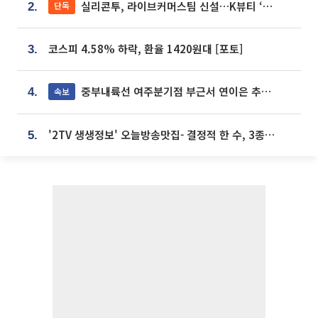
실리콘투, 라이브커머스팀 신설…K뷰티 ‘글로벌 판매망’ 확대[K뷰티 라방戰]
단독
2.
코스피 4.58% 하락, 환율 1420원대 [포토]
3.
중부내륙선 여주분기점 부근서 연이은 추돌사고 발생
속보
4.
'2TV 생생정보' 오늘방송맛집- 결정적 한 수, 3종 메밀면! 메밀 소바 맛집 '의○○○○'
5.