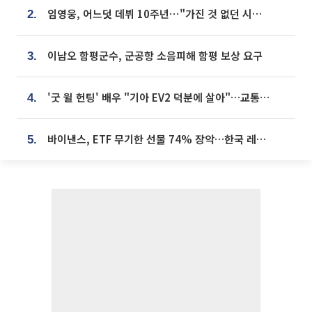
임영웅, 어느덧 데뷔 10주년⋯"가진 것 없던 시절, 내 앞엔 20명의 팬뿐"
2.
이남오 함평군수, 군공항 소음피해 함평 보상 요구
3.
'굿 윌 헌팅' 배우 "기아 EV2 덕분에 살아"…교통사고 후 안전성 극찬
4.
바이낸스, ETF 무기한 선물 74% 장악…한국 레버리지 ETF 거래 급증 [e가상자산]
5.