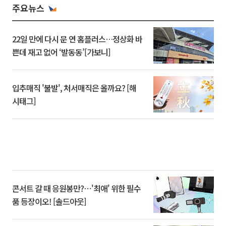
주요뉴스
22일 만에 다시 문 연 홈플러스…정상화 바
쁜데 재고 없어 ‘발동동’[가보니]
입추매직 '불발', 처서매직은 올까요? [해
시태그]
콘서트 갈 때 응원봉만?⋯'최애' 위한 필수
품 등장이오! [솔드아웃]