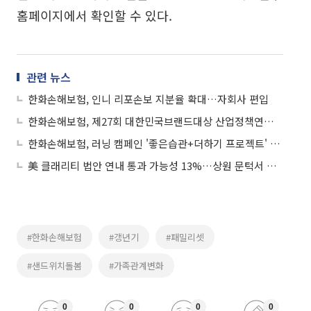
홈페이지에서 확인할 수 있다.
관련 뉴스
한화손해보험, 인니 리포손보 지분율 확대…자회사 편입
한화손해보험, 제27회 대한민국브랜드대상 산업정책연구원 이사장상 수상
한화손해보험, 러닝 캠페인 '좋은습관+더하기 프로젝트' 성료
美 클래리티 법안 연내 통과 가능성 13%…상원 문턱서 제동
#한화손해보험
#갱년기
#패밀리셋
#샌드위치돌봄
#가족관계변화
0
0
0
0