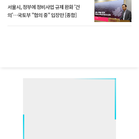
서울시, 정부에 정비사업 규제 완화 '건
의'⋯국토부 "협의 중" 입장만 [종합]