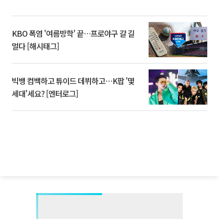
KBO 폭염 '여름방학' 끝…프로야구 갈 길
멀다 [해시태그]
빅뱅 컴백하고 튜이드 데뷔하고⋯K팝 '몇
세대'세요? [엔터로그]