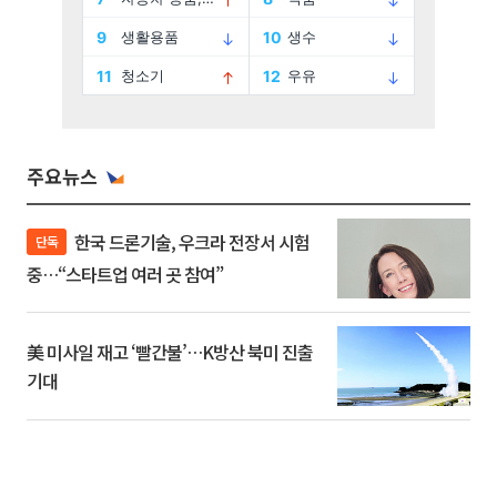
주요뉴스
한국 드론기술, 우크라 전장서 시험
단독
중…“스타트업 여러 곳 참여”
美 미사일 재고 ‘빨간불’…K방산 북미 진출
기대