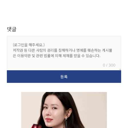
댓글
0 / 300