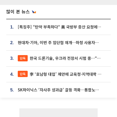
많이 본 뉴스
[특징주] “탄약 부족하다“ 美 국방부 증산 요청에⋯국내 방산주 급등세
1.
현대차·기아, 이번 주 임단협 재개…하청 사용자성 재심도 ‘변수’
2.
한국 드론기술, 우크라 전장서 시험 중…“스타트업 여러 곳 참여”
단독
3.
李 ‘호남형 대입’ 제안에 교육청·지역대학 서·논술형 입시 연계 '착수'
단독
4.
SK하이닉스 ‘자사주 성과급’ 갈등 격화…통합노조 출범 움직임
5.