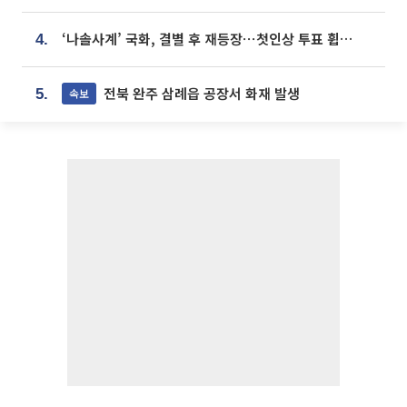
‘나솔사계’ 국화, 결별 후 재등장⋯첫인상 투표 휩쓸고 ‘인기녀’ 등극
4.
전북 완주 삼례읍 공장서 화재 발생
속보
5.