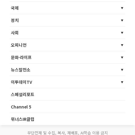
국제
정치
사회
오피니언
문화·라이프
뉴스발전소
이투데이TV
스페셜리포트
Channel 5
위너스IR클럽
무단전재 및 수집, 복사, 재배포, AI학습 이용 금지