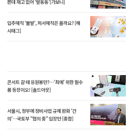
쁜데 재고 없어 ‘발동동’[가보니]
입추매직 '불발', 처서매직은 올까요? [해
시태그]
콘서트 갈 때 응원봉만?⋯'최애' 위한 필수
품 등장이오! [솔드아웃]
서울시, 정부에 정비사업 규제 완화 '건
의'⋯국토부 "협의 중" 입장만 [종합]