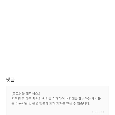
댓글
0 / 300