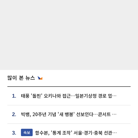
많이 본 뉴스
태풍 '돌핀' 오키나와 접근…일본기상청 경로 업데이트
1.
빅뱅, 20주년 기념 '새 뱅봉' 선보인다⋯콘서트 앞두고 팝업 개최
2.
합수본, '통계 조작' 서울·경기·충북 선관위 등 추가 압수수색
속보
3.