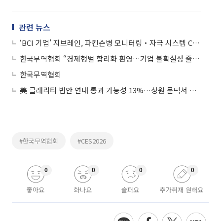
관련 뉴스
‘BCI 기업’ 지브레인, 파킨슨병 모니터링‧자극 시스템 CES2026 혁신상
한국무역협회 “경제형벌 합리화 환영…기업 불확실성 줄여”
한국무역협회
美 클래리티 법안 연내 통과 가능성 13%…상원 문턱서 제동
#한국무역협회
#CES2026
0
0
0
0
좋아요
화나요
슬퍼요
추가취재 원해요