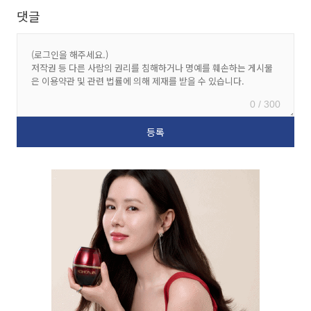
댓글
0 / 300