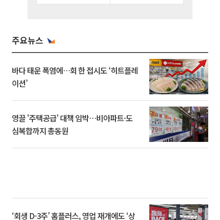
주요뉴스
바다 태운 폭염에…회 한 접시도 ‘히트플레
이션’
영끌 '주택공급' 대책 임박⋯비아파트·도
심복합까지 총동원
‘회생 D-3주’ 홈플러스, 영업 재개에도 ‘상