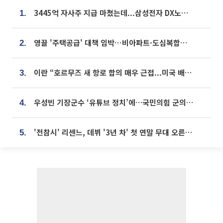
3445억 자사주 지급 마쳤는데...삼성전자 DX노조, 뒤늦은 '떼쓰기 집회'
1.
영끌 '주택공급' 대책 임박⋯비아파트·도심복합까지 총동원
2.
이란 “호르무즈 새 항로 합의 매우 근접...미국 배상 먼저”
3.
우성빈 기장군수 ‘유튜브 정치’에…국민의힘 군의원들 집단 반발
4.
'전참시' 리센느, 데뷔 '3년 차' 첫 연말 무대 오른다⋯"그동안 섭외 안 와"
5.