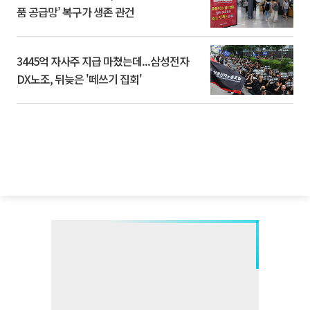
품 공급망’ 복구가 생존 관건
3445억 자사주 지급 마쳤는데...삼성전자
DX노조, 뒤늦은 '떼쓰기 집회'