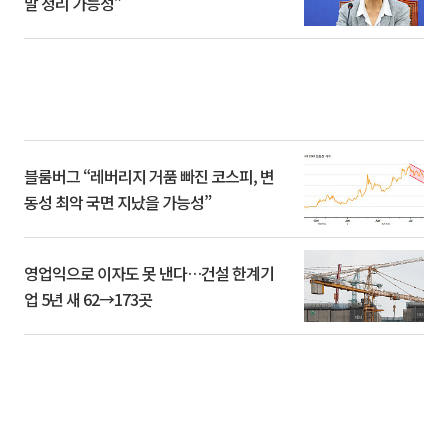
말 정리 가능성”
블룸버그 “레버리지 거품 빠진 코스피, 변
동성 최악 국면 지났을 가능성”
영업익으로 이자도 못 낸다…건설 한계기
업 5년 새 62→173곳