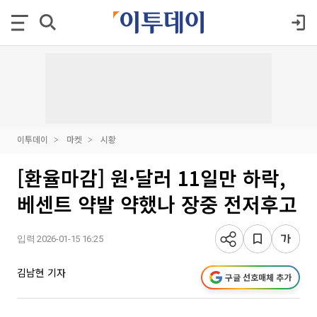
이투데이
마켓
시황
[환율마감] 원·달러 11일만 하락,
베센트 약발 약했나 장중 전저후고
입력 2026-01-15 16:25
김남현 기자
구글 선호매체 추가