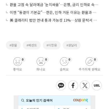
환율 고점 속 달러예금 '눈치싸움'…은행, 금리 인하로 속도 조절
이젠 “동결이 기본값”…한은, 인하 거둔 이유는 환율과 금융안정
美 클래리티 법안 연내 통과 가능성 13%…상원 문턱서 제동
#환율
#베센트
#이창용
#원달러
0
0
0
0
좋아요
화나요
슬퍼요
추가취재 원해요