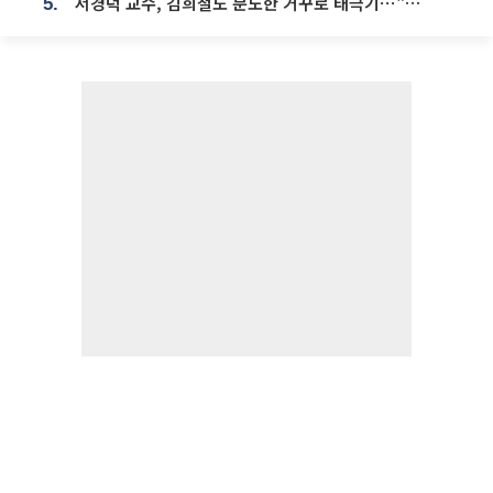
서경덕 교수, 김희철도 분노한 거꾸로 태극기⋯"엉터리는 아냐, 아쉬울 뿐"
5.