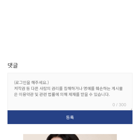
댓글
0 / 300