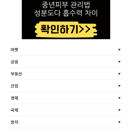
마켓
금융
부동산
산업
경제
국제
정치