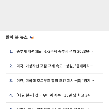
많이 본 뉴스
종부세 개편에도…1·3주택 종부세 격차 2028년부터 확대
1.
미국, 가상자산 포괄 규제 속도…상원, ‘클래리티법’ 9월 절차투표 추진
2.
이란, 미국에 호르무즈 합의 조건 제시…美 “경기 아직 안 끝나” [종합]
3.
[내일 날씨] 전국 무더위 계속…10일 낮 최고 34도 육박
4.