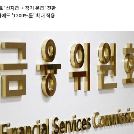
 ‘선지급→ 장기 분급’ 전환
에도 '1200%룰' 확대 적용