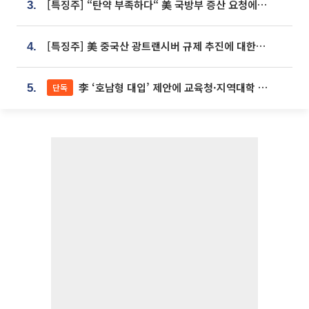
[특징주] “탄약 부족하다“ 美 국방부 증산 요청에⋯국내 방산주 급등세
3.
[특징주] 美 중국산 광트랜시버 규제 추진에 대한광통신 등 광통신株 강세
4.
李 ‘호남형 대입’ 제안에 교육청·지역대학 서·논술형 입시 연계 '착수'
단독
5.