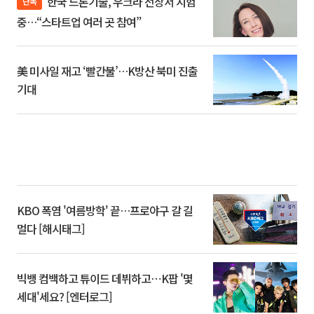
한국 드론기술, 우크라 전장서 시험
단독
중…“스타트업 여러 곳 참여”
美 미사일 재고 ‘빨간불’…K방산 북미 진출
기대
KBO 폭염 '여름방학' 끝…프로야구 갈 길
멀다 [해시태그]
빅뱅 컴백하고 튜이드 데뷔하고⋯K팝 '몇
세대'세요? [엔터로그]