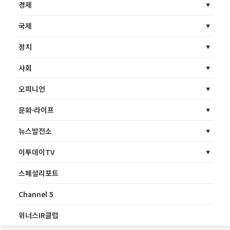
경제
국제
정치
사회
오피니언
문화·라이프
뉴스발전소
이투데이TV
스페셜리포트
Channel 5
위너스IR클럽