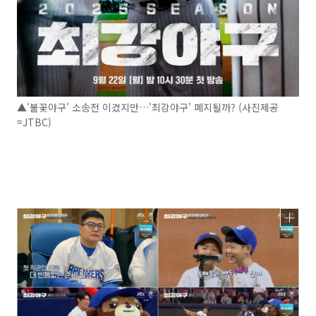
▲'불꽃야구' 소송전 이겼지만…'최강야구' 폐지될까? (사진제공
=JTBC)