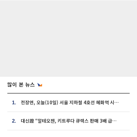
많이 본 뉴스
전장연, 오늘(10일) 서울 지하철 4호선 혜화역 시위…1호선 용산역 무정차
1.
대신證 “알테오젠, 키트루다 큐렉스 판매 3배 급증…목표가 41만원 상향”
2.