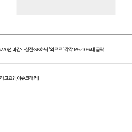
6270선 마감…삼전·SK하닉 '와르르' 각각 6%·10%대 급락
 깨라고요? [이슈크래커]