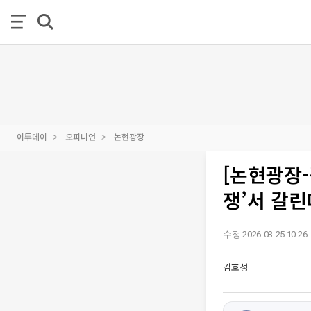
이투데이
오피니언
논현광장
[논현광장-
쟁’서 갈린
수정 2026-03-25 10:26
김호성