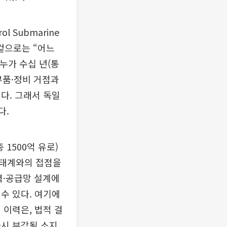
 Submarine
. 겉으로는 “어느
누가 수십 년(통
 부품·정비 거점과
다. 그래서 독일
다.
총 1500억 유로)
생태계와의 접점을
력·공급망 설계에
수 있다. 여기에
 이력은, 법적 걸
다시 부각될 소지