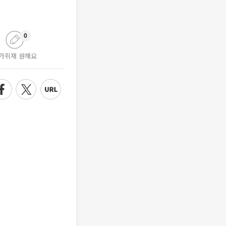
0
가취재 원해요