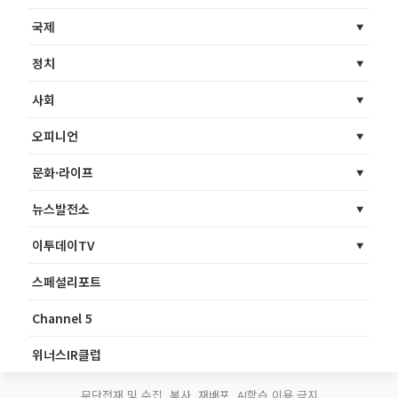
국제
정치
사회
오피니언
문화·라이프
뉴스발전소
이투데이TV
스페셜리포트
Channel 5
위너스IR클럽
무단전재 및 수집, 복사, 재배포, AI학습 이용 금지