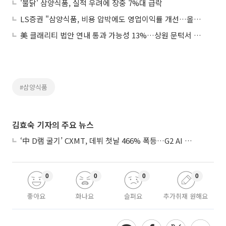
'불닭' 삼양식품, 실적 우려에 장중 7%대 급락
LS증권 "삼양식품, 비용 압박에도 영업이익률 개선…올해 성장 흐름 유지"
美 클래리티 법안 연내 통과 가능성 13%…상원 문턱서 제동
#삼양식품
김효숙 기자의 주요 뉴스
‘中 D램 굴기’ CXMT, 데뷔 첫날 466% 폭등…G2 AI 패권 ‘쩐의 전쟁’
0
0
0
0
좋아요
화나요
슬퍼요
추가취재 원해요