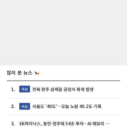
많이 본 뉴스
전북 완주 삼례읍 공장서 화재 발생
속보
1.
서울도 '40도'…오늘 노원 40.2도 기록
속보
2.
SK하이닉스, 용인·청주에 54조 투자…AI 메모리 생산기지 키운다
3.