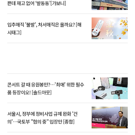
쁜데 재고 없어 ‘발동동’[가보니]
입추매직 '불발', 처서매직은 올까요? [해
시태그]
콘서트 갈 때 응원봉만?⋯'최애' 위한 필수
품 등장이오! [솔드아웃]
서울시, 정부에 정비사업 규제 완화 '건
의'⋯국토부 "협의 중" 입장만 [종합]