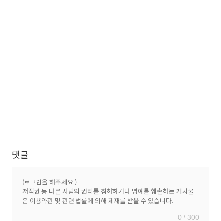
댓글
0 / 300