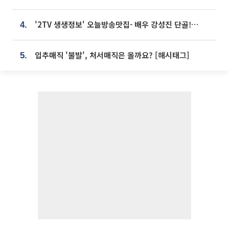
'2TV 생생정보' 오늘방송맛집- 배우 강성진 단골! 쌀국수ㆍ푸팟퐁 커리 맛집 '블○○○'
4.
입추매직 '불발', 처서매직은 올까요? [해시태그]
5.