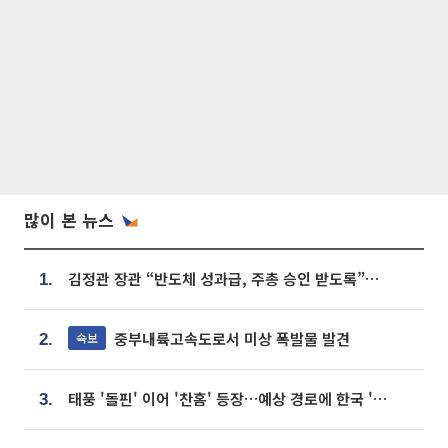
많이 본 뉴스
김정관 장관 “반도체 성과급, 주총 승인 받도록”…상법·자본시장법 개정 시사
1.
중부내륙고속도로서 미상 폭발물 발견
속보
2.
태풍 '돌핀' 이어 '찬홈' 등장…예상 경로에 한국 '한숨'
3.