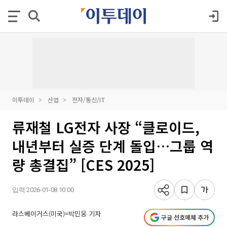
이투데이
산업
전자/통신/IT
류재철 LG전자 사장 “클로이드,
내년부터 실증 단계 돌입…그룹 역
량 총결집” [CES 2025]
입력 2026-01-08 10:00
라스베이거스(미국)=박민웅 기자
구글 선호매체 추가