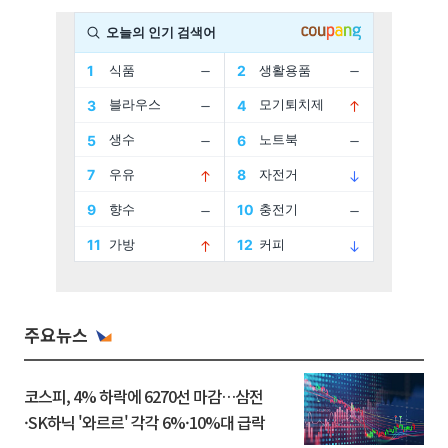
주요뉴스
코스피, 4% 하락에 6270선 마감…삼전
·SK하닉 '와르르' 각각 6%·10%대 급락