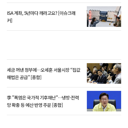
ISA 계좌, 5년마다 깨라고요? [이슈크래
커]
세금 꺼낸 정부에…오세훈 서울시장 “집값
해법은 공급” [종합]
李 "폭염은 국가적 기후재난"…냉방·전력
망 확충 등 예산 반영 주문 [종합]