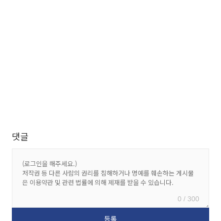
댓글
0 / 300