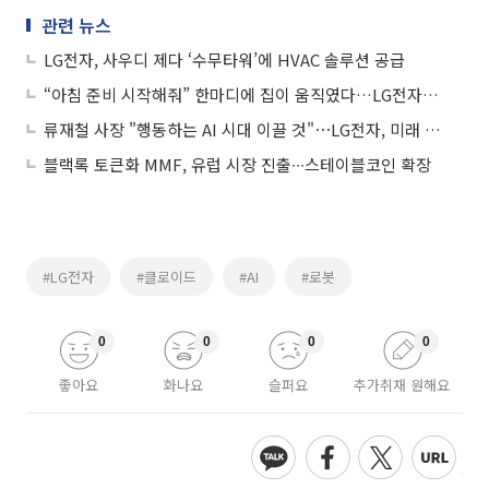
관련 뉴스
LG전자, 사우디 제다 ‘수무타워’에 HVAC 솔루션 공급
“아침 준비 시작해줘” 한마디에 집이 움직였다…LG전자가 보여준 행동하는 AI
류재철 사장 "행동하는 AI 시대 이끌 것"⋯LG전자, 미래 가정 생활 새 기준 제시
블랙록 토큰화 MMF, 유럽 시장 진출∙∙∙스테이블코인 확장
#LG전자
#클로이드
#AI
#로봇
0
0
0
0
좋아요
화나요
슬퍼요
추가취재 원해요