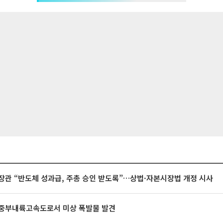
장관 “반도체 성과급, 주총 승인 받도록”…상법·자본시장법 개정 시사
중부내륙고속도로서 미상 폭발물 발견