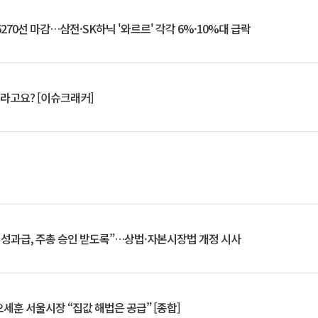
6270선 마감…삼전·SK하닉 '와르르' 각각 6%·10%대 급락
 깨라고요? [이슈크래커]
 성과급, 주총 승인 받도록”…상법·자본시장법 개정 시사
세훈 서울시장 “집값 해법은 공급” [종합]