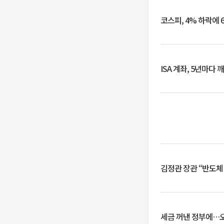
코스피, 4% 하락에 
ISA 계좌, 5년마다
김정관 장관 “반도체
세금 꺼낸 정부에…오