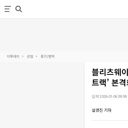
이투데이
산업
중기/벤처
블리츠웨이,
트랙’ 본격
입력 2026-01-06 09:58
설경진 기자