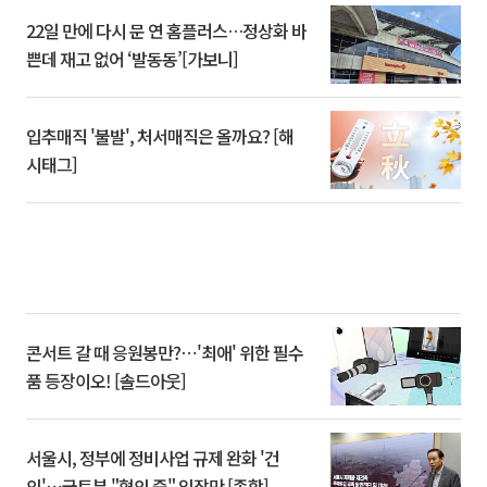
22일 만에 다시 문 연 홈플러스…정상화 바
쁜데 재고 없어 ‘발동동’[가보니]
입추매직 '불발', 처서매직은 올까요? [해
시태그]
콘서트 갈 때 응원봉만?⋯'최애' 위한 필수
품 등장이오! [솔드아웃]
서울시, 정부에 정비사업 규제 완화 '건
의'⋯국토부 "협의 중" 입장만 [종합]