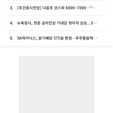
[주간증시전망] 다음주 코스피 6000~7000⋯“外人 수급은 정책이 변수”
3.
뉴욕증시, 연준 금리인상 기대감 꺾이자 상승...S&P500 사상 최고치 [종합]
4.
SK하이닉스, 분기배당 375원 확정…주주환원책 9월로 앞당겨 발표
5.