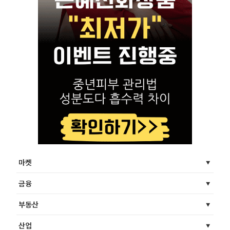
마켓
금융
부동산
산업