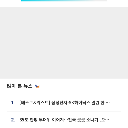
많이 본 뉴스
[베스트&워스트] 삼성전자·SK하이닉스 밀린 한 주…상상인증권은 85% 급등
1.
35도 안팎 무더위 이어져…전국 곳곳 소나기 [오늘 날씨]
2.