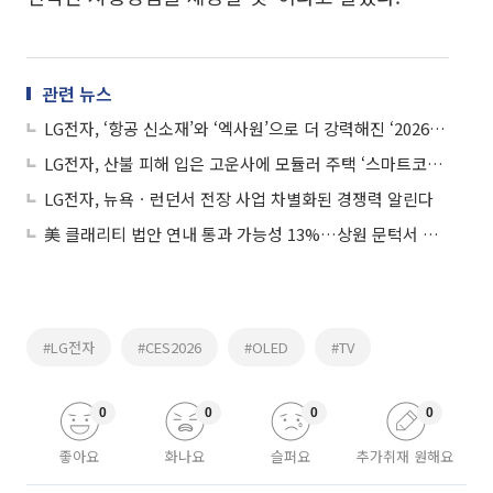
관련 뉴스
LG전자, ‘항공 신소재’와 ‘엑사원’으로 더 강력해진 ‘2026년형 LG 그램’ 출시
LG전자, 산불 피해 입은 고운사에 모듈러 주택 ‘스마트코티지’ 기증
LG전자, 뉴욕ㆍ런던서 전장 사업 차별화된 경쟁력 알린다
美 클래리티 법안 연내 통과 가능성 13%…상원 문턱서 제동
#LG전자
#CES2026
#OLED
#TV
0
0
0
0
좋아요
화나요
슬퍼요
추가취재 원해요