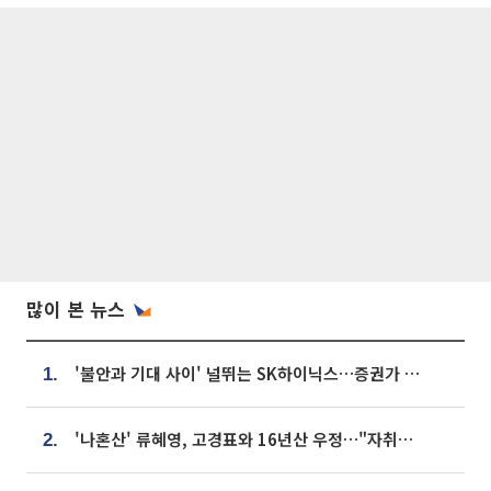
많이 본 뉴스
'불안과 기대 사이' 널뛰는 SK하이닉스…증권가 "HBM4·LTA 기반 펀터멘털 견고"
1.
'나혼산' 류혜영, 고경표와 16년산 우정…"자취방서 부모님과 마주쳐"
2.