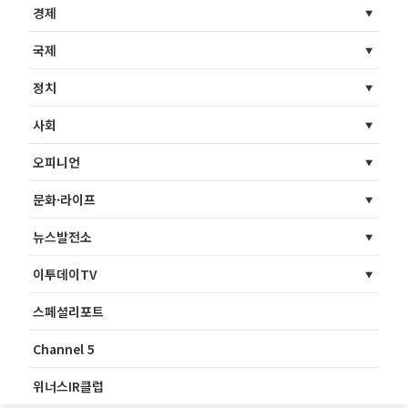
경제
국제
정치
사회
오피니언
문화·라이프
뉴스발전소
이투데이TV
스페셜리포트
Channel 5
위너스IR클럽