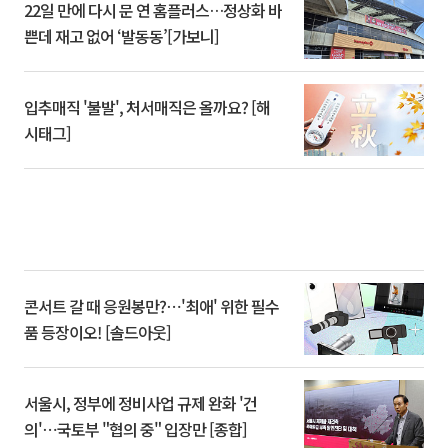
22일 만에 다시 문 연 홈플러스…정상화 바
쁜데 재고 없어 ‘발동동’[가보니]
입추매직 '불발', 처서매직은 올까요? [해
시태그]
콘서트 갈 때 응원봉만?⋯'최애' 위한 필수
품 등장이오! [솔드아웃]
서울시, 정부에 정비사업 규제 완화 '건
의'⋯국토부 "협의 중" 입장만 [종합]