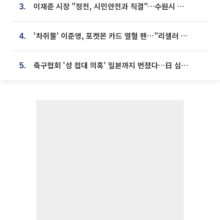
이재준 시장 "정전, 시민안전과 직결"…수원시 비상대응체계 가동
3.
'차쥐뿔' 이준영, 포켓몬 카드 열혈 팬⋯"리셀러 처단할 것"
4.
축구협회 '성 접대 의혹' 일본까지 번졌다…日 심판 실명 공개
5.