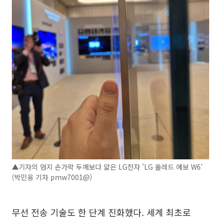
▲기자의 엄지 손가락 두께보다 얇은 LG전자 'LG 올레드 에보 W6'
(박민웅 기자 pmw7001@)
무선 전송 기술도 한 단계 진화했다. 세계 최초로