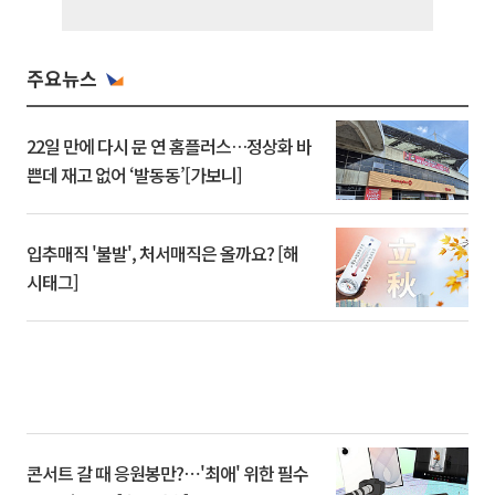
주요뉴스
22일 만에 다시 문 연 홈플러스…정상화 바
쁜데 재고 없어 ‘발동동’[가보니]
입추매직 '불발', 처서매직은 올까요? [해
시태그]
콘서트 갈 때 응원봉만?⋯'최애' 위한 필수