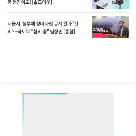
품 등장이오! [솔드아웃]
서울시, 정부에 정비사업 규제 완화 '건
의'⋯국토부 "협의 중" 입장만 [종합]