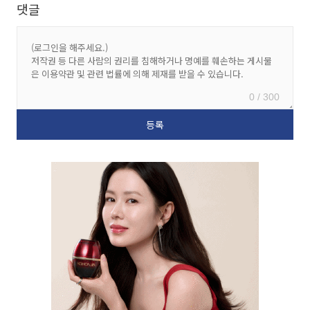
댓글
0 / 300