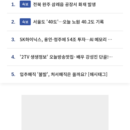
전북 완주 삼례읍 공장서 화재 발생
속보
1.
서울도 '40도'…오늘 노원 40.2도 기록
속보
2.
SK하이닉스, 용인·청주에 54조 투자…AI 메모리 생산기지 키운다
3.
'2TV 생생정보' 오늘방송맛집- 배우 강성진 단골! 쌀국수ㆍ푸팟퐁 커리 맛집 '블○○○'
4.
입추매직 '불발', 처서매직은 올까요? [해시태그]
5.