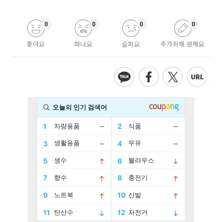
0
0
0
0
좋아요
화나요
슬퍼요
추가취재 원해요