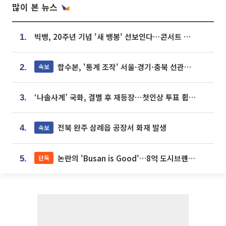
많이 본 뉴스
빅뱅, 20주년 기념 '새 뱅봉' 선보인다⋯콘서트 앞두고 팝업 개최
1.
합수본, '통계 조작' 서울·경기·충북 선관위 등 추가 압수수색
속보
2.
‘나솔사계’ 국화, 결별 후 재등장⋯첫인상 투표 휩쓸고 ‘인기녀’ 등극
3.
전북 완주 삼례읍 공장서 화재 발생
속보
4.
논란의 'Busan is Good'…8억 도시브랜드, 용산 대통령실 CI 업체가 수행
단독
5.