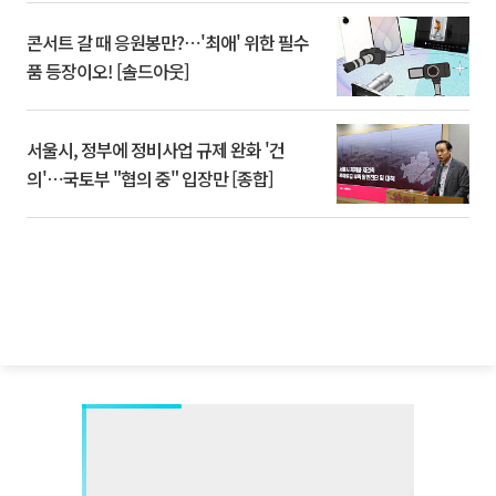
콘서트 갈 때 응원봉만?⋯'최애' 위한 필수
품 등장이오! [솔드아웃]
서울시, 정부에 정비사업 규제 완화 '건
의'⋯국토부 "협의 중" 입장만 [종합]