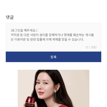
댓글
0 / 300