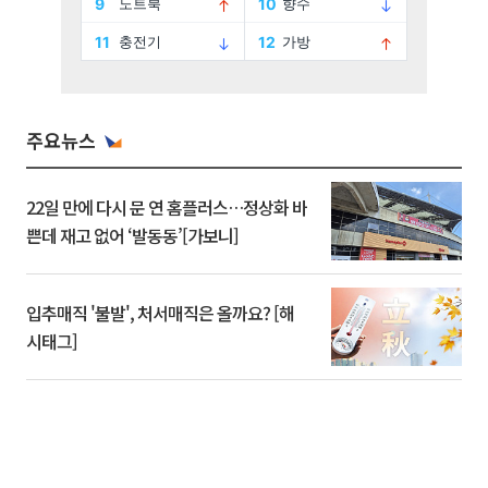
주요뉴스
22일 만에 다시 문 연 홈플러스…정상화 바
쁜데 재고 없어 ‘발동동’[가보니]
입추매직 '불발', 처서매직은 올까요? [해
시태그]