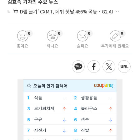
김효숙 기자의 주요 뉴스
‘中 D램 굴기’ CXMT, 데뷔 첫날 466% 폭등…G2 AI 패권 ‘쩐의 전쟁’
0
0
0
0
좋아요
화나요
슬퍼요
추가취재 원해요