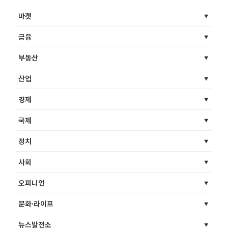
마켓
금융
부동산
산업
경제
국제
정치
사회
오피니언
문화·라이프
뉴스발전소