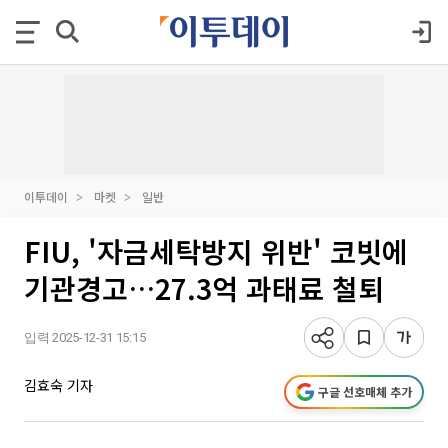
이투데이
마켓
일반
FIU, '자금세탁방지 위반' 코빗에
기관경고…27.3억 과태료 철퇴
입력 2025-12-31 15:15
김효숙 기자
구글 선호매체 추가