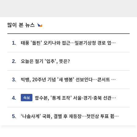
많이 본 뉴스
태풍 '돌핀' 오키나와 접근…일본기상청 경로 업데이트
1.
오늘은 절기 '입추', 뜻은?
2.
빅뱅, 20주년 기념 '새 뱅봉' 선보인다⋯콘서트 앞두고 팝업 개최
3.
합수본, '통계 조작' 서울·경기·충북 선관위 등 추가 압수수색
속보
4.
‘나솔사계’ 국화, 결별 후 재등장⋯첫인상 투표 휩쓸고 ‘인기녀’ 등극
5.