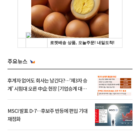
주요뉴스
후계자 없어도 회사는 남긴다?…‘제3자 승
계’ 시험대 오른 中企 현장 [기업승계 대전
환]
MSCI 발표 D-7…후보주 반등에 편입 기대
재점화