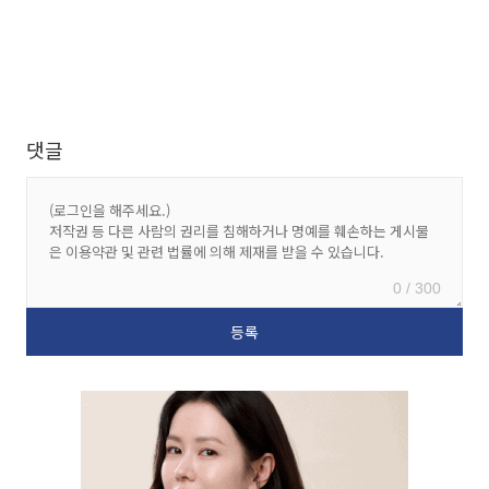
댓글
0 / 300