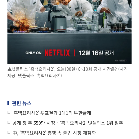
▲넷플릭스 '흑백요리사2', 오늘(30일) 8~10화 공개 시간은? (사진
제공=넷플릭스 '흑백요리사2')
관련 뉴스
'흑백요리사2' 투표결과 1대1의 무한굴레
공개 첫 주 550만 시청…‘흑백요리사2’ 넷플릭스 1위 질주
中, '흑백요리사2' 흥행 속 불법 시청 재점화