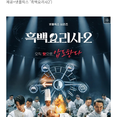
제공=넷플릭스 '흑백요리사2')