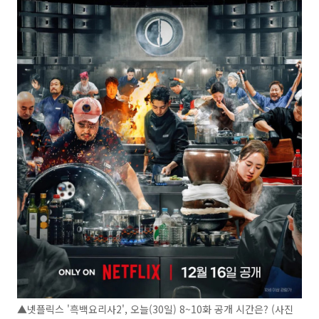
▲넷플릭스 '흑백요리사2', 오늘(30일) 8~10화 공개 시간은? (사진