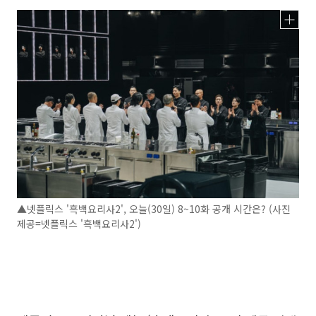
▲넷플릭스 '흑백요리사2', 오늘(30일) 8~10화 공개 시간은? (사진
제공=넷플릭스 '흑백요리사2')