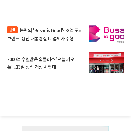
논란의 'Busan is Good'…8억 도시
단독
브랜드, 용산 대통령실 CI 업체가 수행
2000억 수혈받은 홈플러스 ‘오늘 가오
픈’...13일 정식 개장 시험대