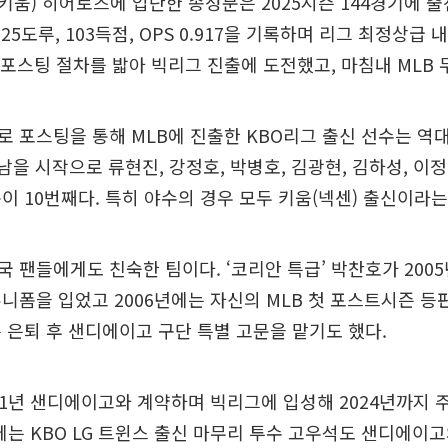
 키움) 히어로즈에 입단한 송성문은 2025시즌 144경기에 출전
, 25도루, 103득점, OPS 0.917을 기록하며 리그 최정상급
후 포스팅 절차를 밟아 빅리그 진출에 도전했고, 마침내 MLB 
 포스팅을 통해 MLB에 진출한 KBO리그 출신 선수는 역대
향남을 시작으로 류현진, 강정호, 박병호, 김광현, 김하성, 이정
이 10번째다. 특히 야수의 경우 모두 키움(넥센) 출신이라는
 팬들에게도 친숙한 팀이다. ‘코리안 특급’ 박찬호가 200
니폼을 입었고 2006년에는 자신의 MLB 첫 포스트시즌 등
 은퇴 후 샌디에이고 구단 특별 고문을 맡기도 했다.
21년 샌디에이고와 계약하며 빅리그에 입성해 2024년까지 
년에는 KBO LG 트윈스 출신 마무리 투수 고우석도 샌디에이