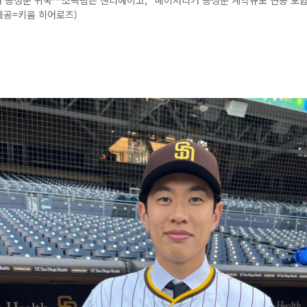
송성문 귀국…소속팀은 샌디에이고, "메이저리거 송성문 계약규모 연봉 포함 
제공=키움 히어로즈)