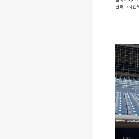
▲메이저리거 
달러" (사진