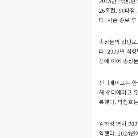
2015년 넥센(현
26홈런, 90타점
다. 시즌 종료 
송성문의 입단으로
다. 2009년 최
성에 이어 송성문
샌디에이고는 한국
해 샌디에이고 유
록했다. 박찬호는
김하성 역시 20
약했다. 2024