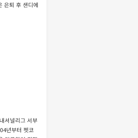
은 은퇴 후 샌디에
 내셔널리그 서부
004년부터 펫코