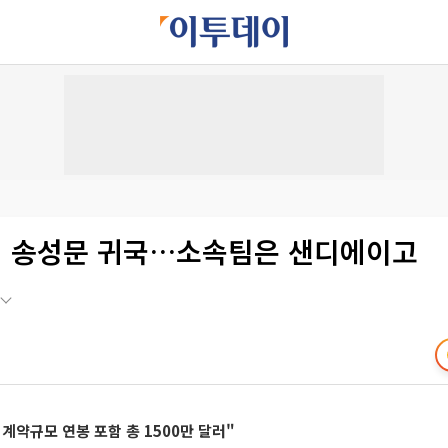
 송성문 귀국…소속팀은 샌디에이고
계약규모 연봉 포함 총 1500만 달러"