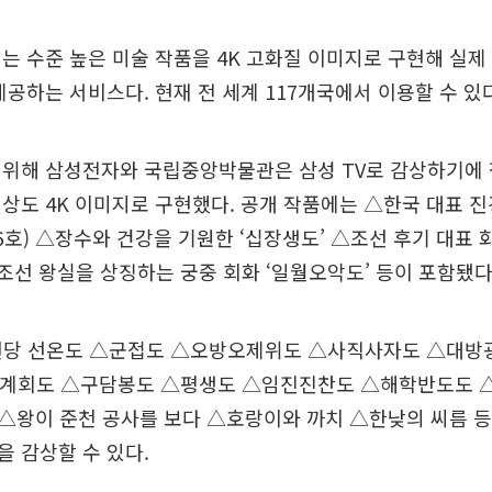
는 수준 높은 미술 작품을 4K 고화질 이미지로 구현해 실제
제공하는 서비스다. 현재 전 세계 117개국에서 이용할 수 있다
위해 삼성전자와 국립중앙박물관은 삼성 TV로 감상하기에 적
상도 4K 이미지로 구현했다. 공개 작품에는 △한국 대표 
16호) △장수와 건강을 기원한 ‘십장생도’ △조선 후기 대표 
△조선 왕실을 상징하는 궁중 회화 ‘일월오악도’ 등이 포함됐다
현당 선온도 △군접도 △오방오제위도 △사직사자도 △대방
계회도 △구담봉도 △평생도 △임진진찬도 △해학반도도 
△왕이 준천 공사를 보다 △호랑이와 까치 △한낮의 씨름 등
 감상할 수 있다.