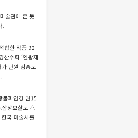
 미술관에 온 듯
.
합한 작품 20
진경산수화 ‘인왕제
화가 단원 김홍도
.
광불화엄경 권15
△삼장보살도 △
 한국 미술사를