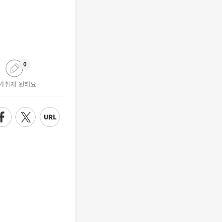
0
가취재 원해요