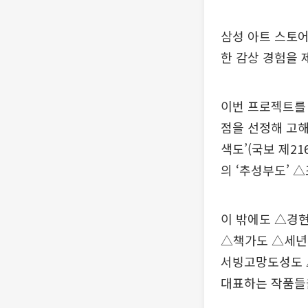
삼성 아트 스토어
한 감상 경험을 
이번 프로젝트를 
점을 선정해 고해
색도’(국보 제2
의 ‘추성부도’ 
이 밖에도 △경
△책가도 △세년
서빙고망도성도 
대표하는 작품들을