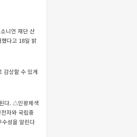
스소니언 재단 산
했다고 18일 밝
로 감상할 수 있게
된다. △인왕제색
성전자와 국립중
 우수성을 알린다