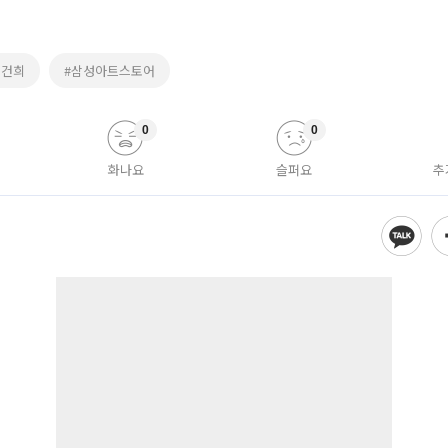
이건희
#삼성아트스토어
0
0
화나요
슬퍼요
추