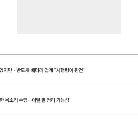
일 벗었지만…반도체·배터리 업계 “시행령이 관건”
한 목소리 수렴…이달 말 정리 가능성”