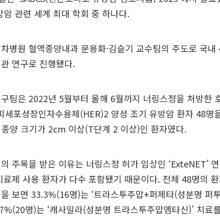
유방암 관련 세계 최대 학회 중 하나다.
당차병원 혈액종양내과 문용화·김슬기 교수팀의 주도로 국내 
관 연구로 진행됐다.
구팀은 2022년 5월부터 올해 6월까지 너링스정을 처방한
 상피세포성장인자수용체(HER)2 양성 조기 유방암 환자 48명
 종양 크기가 2cm 이상(T단계 2 이상)인 환자였다.
의 주목을 받은 이유는 너링스정 허가 임상인 ‘ExteNET’ 
치료제 사용 환자가 다수 포함됐기 때문이다. 전체 48명의 
을 보면 33.3%(16명)는 ‘트라스투주맙+퍼제타(성분명 퍼투
1.7%(20명)는 ‘캐사일라(성분명 트라스투주맙엠타신)’ 치료