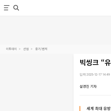
이투데이
산업
중기/벤처
빅씽크 “유
입력 2025-12-17 14:49
설경진 기자
세계 최대 유방암