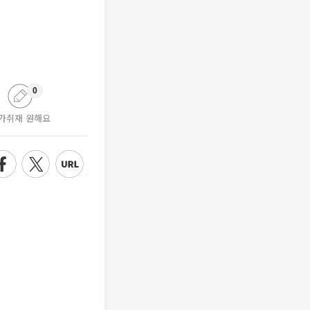
0
가취재 원해요