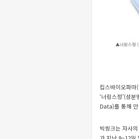
▲너링스정 
킵스바이오파마(
‘너링스정’(성분명
Data)를 통해
빅씽크는 자사의 
가 지난 9~12일