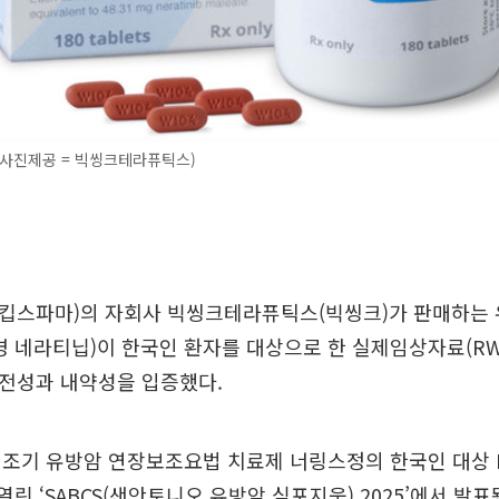
(사진제공 = 빅씽크테라퓨틱스)
킵스파마)의 자회사 빅씽크테라퓨틱스(빅씽크)가 판매하는 
 네라티닙)이 한국인 환자를 대상으로 한 실제임상자료(RWD, 
 안전성과 내약성을 입증했다.
조기 유방암 연장보조요법 치료제 너링스정의 한국인 대상 
 열린 ‘SABCS(샌안토니오 유방암 심포지움) 2025’에서 발