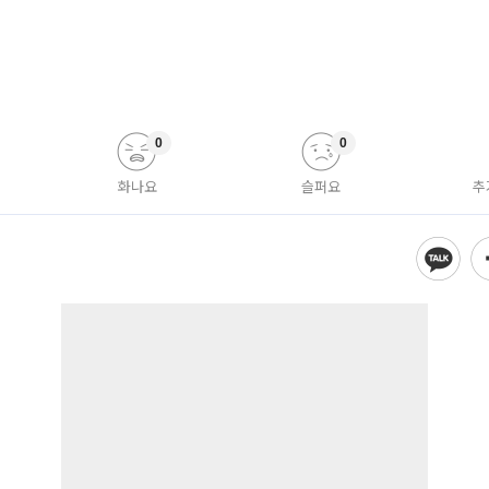
0
0
화나요
슬퍼요
추