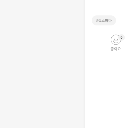
#킵스파마
0
좋아요