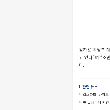
김하용 빅씽크 대
고 있다”며 “조
다.
관련 뉴스
킵스파마, 바이오
美 클래리티 법안