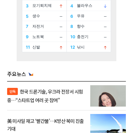
주요뉴스
한국 드론기술, 우크라 전장서 시험
단독
중…“스타트업 여러 곳 참여”
美 미사일 재고 ‘빨간불’…K방산 북미 진출
기대