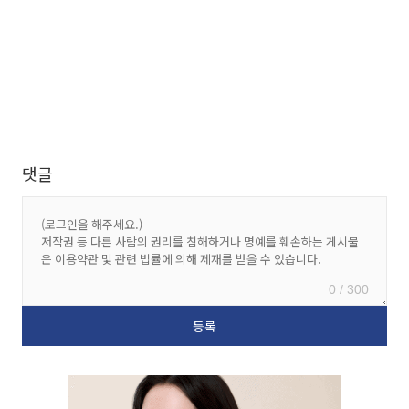
댓글
0 / 300