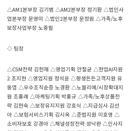
△AM1본부장 김기범 △AM2본부장 정기환 △법인사
업본부장 문영미 △법인2본부장 문정원 △가족/노후
보장사업부장 노중필
◇ 팀장
△CSM전략 김헌재 △영업기획 안철균 △현업AI지원
2 조지현 △영업지원 정석윤 △평생든든고객지원 유
동엽 △우수조직순증 노경환 △노블리에/시장확대지
원 조홍래 △마케팅기획 박홍규 △가족/노후상품전
략 김현숙 △보장유지지원 강호식 △지급심사 김선
아 △보험서비스기획 김시옥 △준법지원 이호영 △
소비자보호 강경아 △채널성장전략 성낙완 △인사지