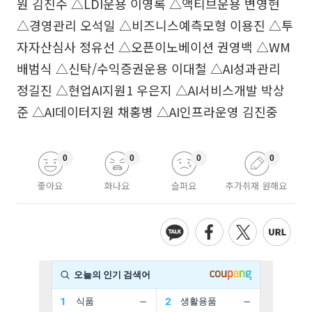
원 김진수 △LDI운용 이영록 △액티브운용 변영현
△경영관리 오석일 △비즈니스예측모형 이용진 △투
자자산심사 정유선 △오픈이노베이션 권영백 △WM
배범식 △신탁/수익증권운용 이대철 △AI성과관리
정길진 △현업AI지원1 우은지 △AI서비스개발 박상
준 △AI데이터지원 채홍병 △AI인프라운영 김진중
0
0
0
0
좋아요
화나요
슬퍼요
추가취재 원해요