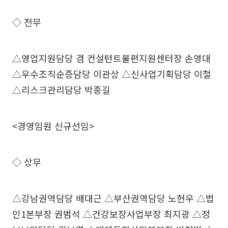
◇ 전무
△영업지원담당 겸 컨설턴트불편지원센터장 손영대
△우수조직순증담당 이관상 △신사업기획담당 이철
△리스크관리담당 박종길
<경영임원 신규선임>
◇ 상무
△강남권역담당 배대근 △부산권역담당 노현우 △법
인1본부장 권범석 △건강보장사업부장 최지광 △정