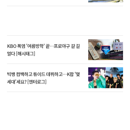
KBO 폭염 '여름방학' 끝…프로야구 갈 길
멀다 [해시태그]
빅뱅 컴백하고 튜이드 데뷔하고⋯K팝 '몇
세대'세요? [엔터로그]