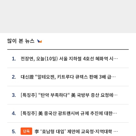
많이 본 뉴스
전장연, 오늘(10일) 서울 지하철 4호선 혜화역 시위…1호선 용산역 무정차
1.
대신證 “알테오젠, 키트루다 큐렉스 판매 3배 급증…목표가 41만원 상향”
2.
[특징주] “탄약 부족하다“ 美 국방부 증산 요청에⋯국내 방산주 급등세
3.
[특징주] 美 중국산 광트랜시버 규제 추진에 대한광통신 등 광통신株 강세
4.
李 ‘호남형 대입’ 제안에 교육청·지역대학 서·논술형 입시 연계 '착수'
단독
5.