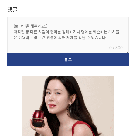
댓글
0 / 300