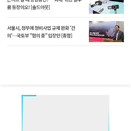
품 등장이오! [솔드아웃]
서울시, 정부에 정비사업 규제 완화 '건
의'⋯국토부 "협의 중" 입장만 [종합]