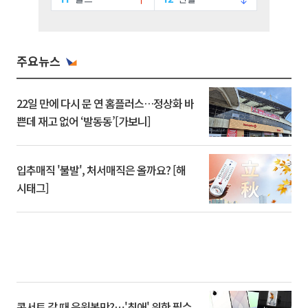
주요뉴스
22일 만에 다시 문 연 홈플러스…정상화 바
쁜데 재고 없어 ‘발동동’[가보니]
입추매직 '불발', 처서매직은 올까요? [해
시태그]
콘서트 갈 때 응원봉만?⋯'최애' 위한 필수