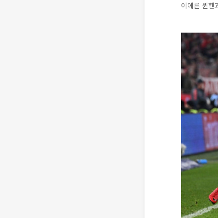
이에른 뮌헨과