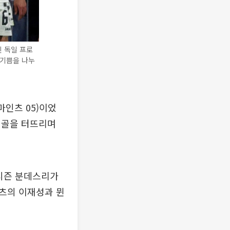
린 독일 프로
 기쁨을 나누
마인츠 05)이었
딩골을 터뜨리며
6시즌 분데스리가
인츠의 이재성과 뮌