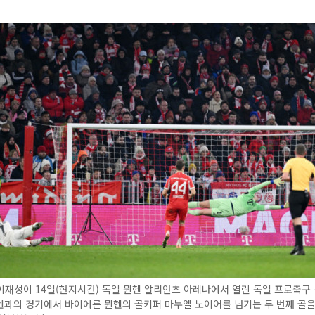
이재성이 14일(현지시간) 독일 뮌헨 알리안츠 아레나에서 열린 독일 프로축구
헨과의 경기에서 바이에른 뮌헨의 골키퍼 마누엘 노이어를 넘기는 두 번째 골