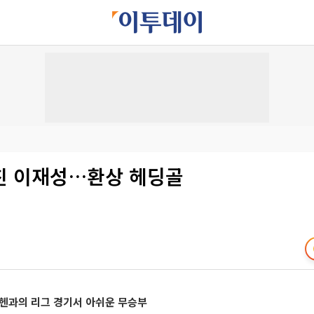
친 이재성…환상 헤딩골
뮌헨과의 리그 경기서 아쉬운 무승부