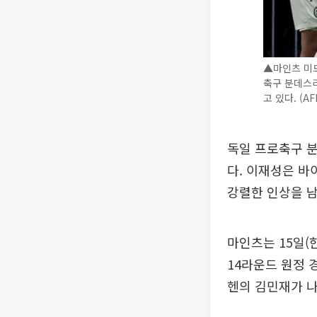
▲마인츠 미드
축구 분데스리
고 있다. (A
독일 프로축구 분
다. 이재성은 
강렬한 인상을 남
마인츠는 15일(
14라운드 원정 
헨의 김민재가 나