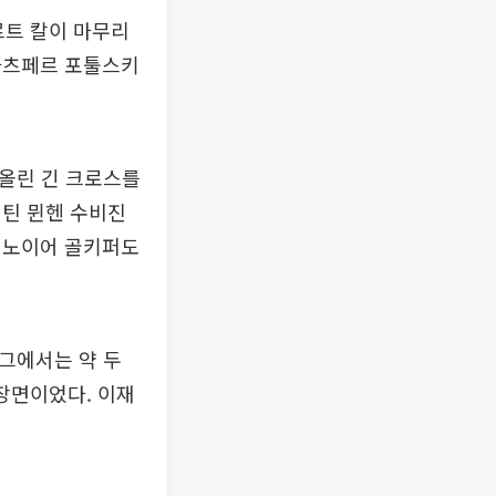
르트 칼이 마무리
카츠페르 포툴스키
 올린 긴 크로스를
버틴 뮌헨 수비진
 노이어 골키퍼도
리그에서는 약 두
 장면이었다. 이재