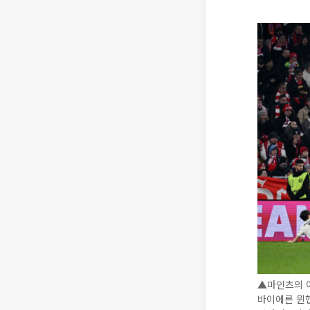
▲마인츠의 
바이에른 뮌