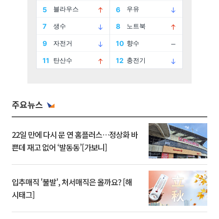
주요뉴스
22일 만에 다시 문 연 홈플러스…정상화 바
쁜데 재고 없어 ‘발동동’[가보니]
입추매직 '불발', 처서매직은 올까요? [해
시태그]