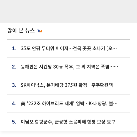
많이 본 뉴스
35도 안팎 무더위 이어져…전국 곳곳 소나기 [오늘 날씨]
1.
동해안은 시간당 80㎜ 폭우, 그 외 지역은 폭염…‘극과 극 날씨’
2.
SK하이닉스, 분기배당 375원 확정…주주환원책 9월로 앞당겨 발표
3.
美 ‘232조 하이브리드 제재’ 임박…K-태양광, 불확실성 털고 날개 다나
4.
이남오 함평군수, 군공항 소음피해 함평 보상 요구
5.