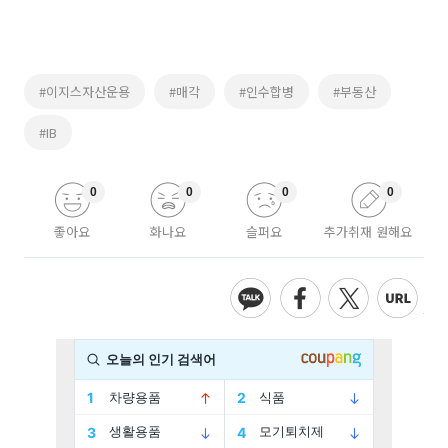
#이지스자산운용
#매각
#인수합병
#부동산
#IB
0
0
0
0
좋아요
화나요
슬퍼요
추가취재 원해요