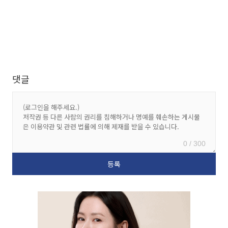
댓글
0 / 300