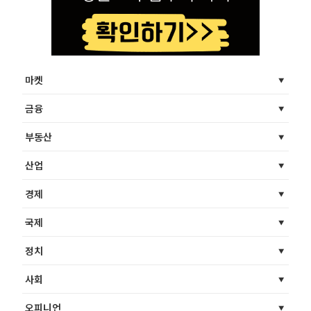
마켓
금융
부동산
산업
경제
국제
정치
사회
오피니언