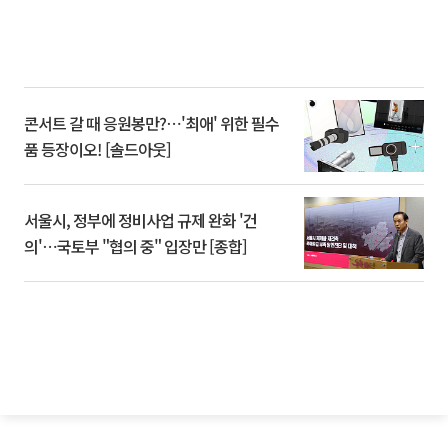
콘서트 갈 때 응원봉만?⋯'최애' 위한 필수
품 등장이오! [솔드아웃]
서울시, 정부에 정비사업 규제 완화 '건
의'⋯국토부 "협의 중" 입장만 [종합]