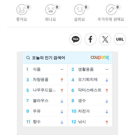
0
0
0
0
좋아요
화나요
슬퍼요
추가취재 원해요