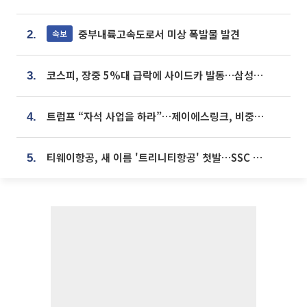
중부내륙고속도로서 미상 폭발물 발견
속보
2.
코스피, 장중 5%대 급락에 사이드카 발동…삼성·SK 동반 폭락
3.
트럼프 “자석 사업을 하라”…제이에스링크, 비중국 영구자석 공급망 구축 속도
4.
티웨이항공, 새 이름 '트리니티항공' 첫발…SSC 전략 본격화
5.