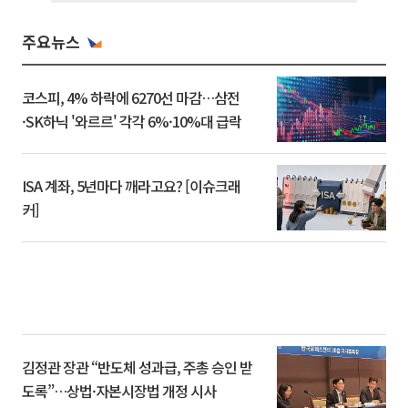
주요뉴스
코스피, 4% 하락에 6270선 마감…삼전
·SK하닉 '와르르' 각각 6%·10%대 급락
ISA 계좌, 5년마다 깨라고요? [이슈크래
커]
김정관 장관 “반도체 성과급, 주총 승인 받
도록”…상법·자본시장법 개정 시사