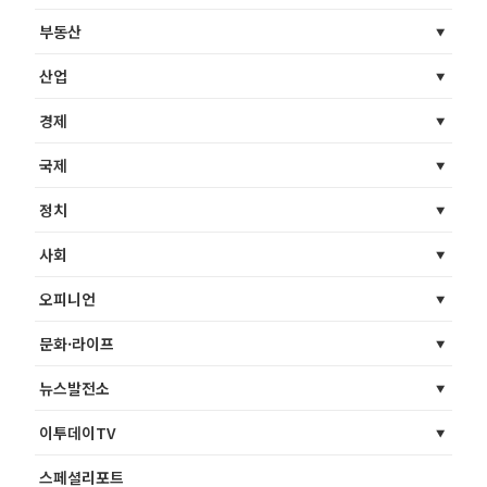
부동산
산업
경제
국제
정치
사회
오피니언
문화·라이프
뉴스발전소
이투데이TV
스페셜리포트