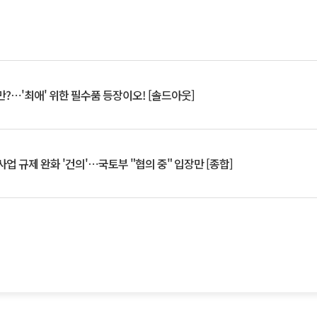
?⋯'최애' 위한 필수품 등장이오! [솔드아웃]
업 규제 완화 '건의'⋯국토부 "협의 중" 입장만 [종합]