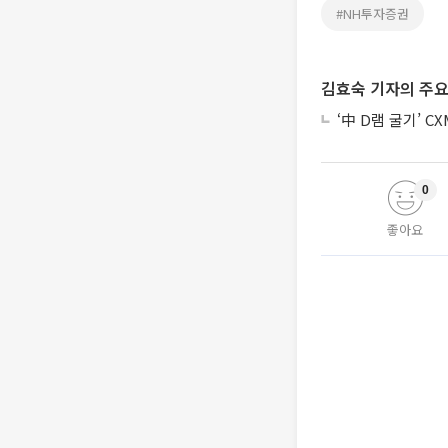
#NH투자증권
김효숙 기자의 주요
‘中 D램 굴기’ C
0
좋아요