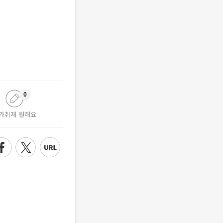
0
가취재 원해요