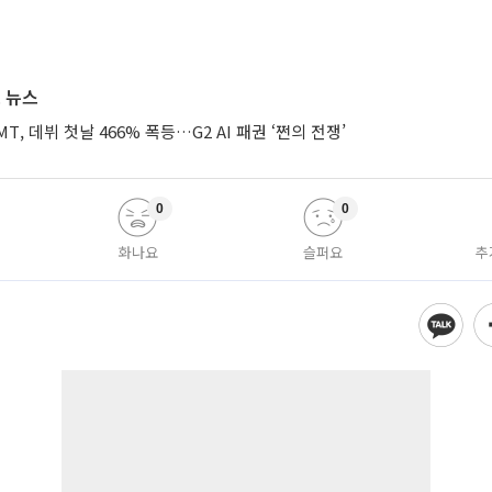
 뉴스
XMT, 데뷔 첫날 466% 폭등…G2 AI 패권 ‘쩐의 전쟁’
0
0
화나요
슬퍼요
추