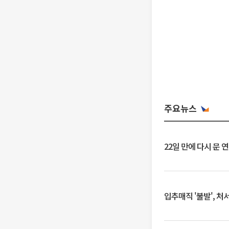
주요뉴스
22일 만에 다시 문 
입추매직 '불발', 처