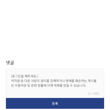
댓글
0 / 300