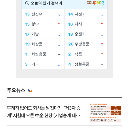
주요뉴스
후계자 없어도 회사는 남긴다?…‘제3자 승
계’ 시험대 오른 中企 현장 [기업승계 대전
환]