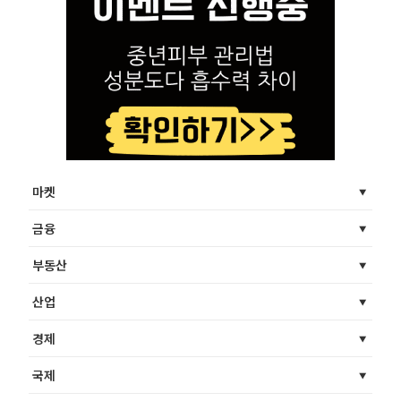
마켓
금융
부동산
산업
경제
국제