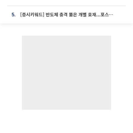
[증시키워드] 반도체 충격 뚫은 개별 호재...포스코퓨처엠·에코프로·한화솔루션 '눈길'
5.