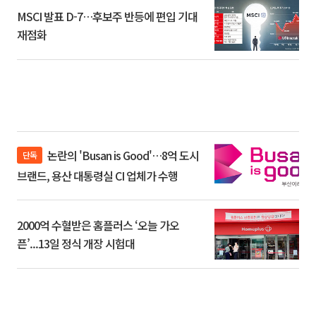
MSCI 발표 D-7…후보주 반등에 편입 기대
재점화
논란의 'Busan is Good'…8억 도시
단독
브랜드, 용산 대통령실 CI 업체가 수행
2000억 수혈받은 홈플러스 ‘오늘 가오
픈’...13일 정식 개장 시험대