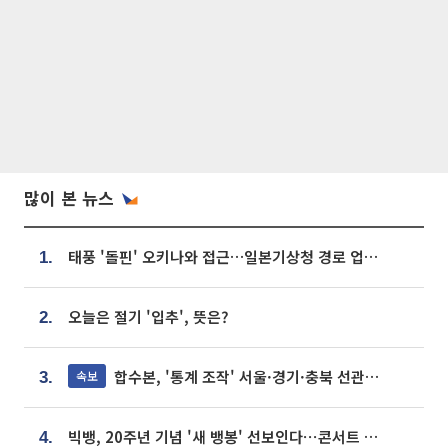
많이 본 뉴스
태풍 '돌핀' 오키나와 접근…일본기상청 경로 업데이트
1.
오늘은 절기 '입추', 뜻은?
2.
합수본, '통계 조작' 서울·경기·충북 선관위 등 추가 압수수색
속보
3.
빅뱅, 20주년 기념 '새 뱅봉' 선보인다⋯콘서트 앞두고 팝업 개최
4.