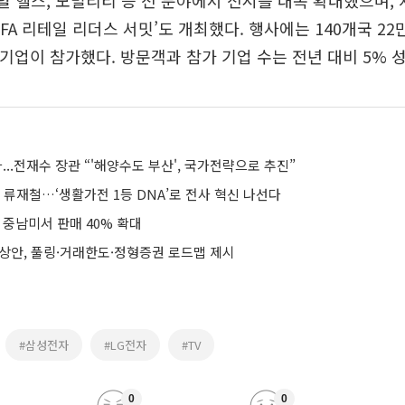
지털 헬스, 모빌리티 등 전 분야에서 전시를 대폭 확대했으며,
IFA 리테일 리더스 서밋’도 개최했다. 행사에는 140개국 2
곳 기업이 참가했다. 방문객과 참가 기업 수는 전년 대비 5% 
다...전재수 장관 “'해양수도 부산', 국가전략으로 추진”
O 류재철…‘생활가전 1등 DNA’로 전사 혁신 나선다
, 중남미서 판매 40% 확대
예상안, 풀링·거래한도·정형증권 로드맵 제시
#삼성전자
#LG전자
#TV
0
0