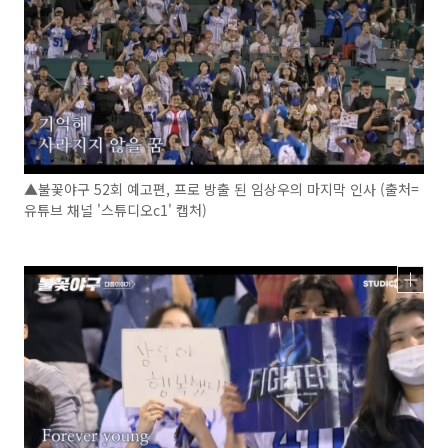
▲불꽃야구 52회 예고편, 프로 방출 된 임상우의 마지막 인사 (출처=
유튜브 채널 '스튜디오c1' 캡처)