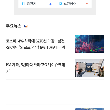
주요뉴스
코스피, 4% 하락에 6270선 마감…삼전
·SK하닉 '와르르' 각각 6%·10%대 급락
ISA 계좌, 5년마다 깨라고요? [이슈크래
커]