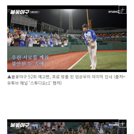
▲불꽃야구 52회 예고편, 프로 방출 된 임상우의 마지막 인사 (출처=
유튜브 채널 '스튜디오c1' 캡처)