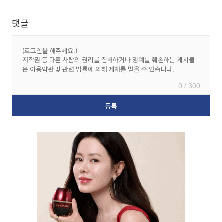
댓글
0 / 300