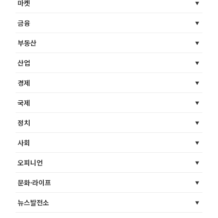
마켓
금융
부동산
산업
경제
국제
정치
사회
오피니언
문화·라이프
뉴스발전소