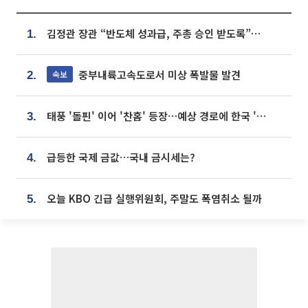
김정관 장관 “반도체 성과급, 주총 승인 받도록”…상법·자본시장법 개정 시사
1.
중부내륙고속도로서 미상 폭발물 발견
속보
2.
태풍 '돌핀' 이어 '찬홈' 등장…예상 경로에 한국 '한숨'
3.
급등한 국제 금값…국내 금시세는?
4.
오늘 KBO 긴급 실행위원회, 주말도 폭염취소 될까
5.