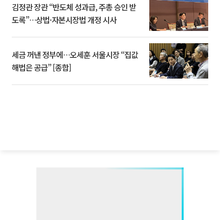
김정관 장관 “반도체 성과급, 주총 승인 받
도록”…상법·자본시장법 개정 시사
세금 꺼낸 정부에…오세훈 서울시장 “집값
해법은 공급” [종합]