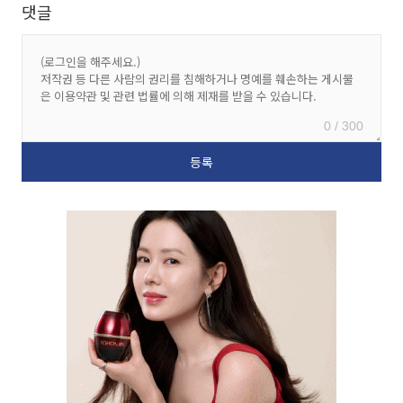
댓글
0 / 300