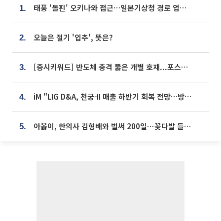
태풍 '돌핀' 오키나와 접근…일본기상청 경로 업데이트
1.
오늘은 절기 '입추', 뜻은?
2.
[증시키워드] 반도체 충격 뚫은 개별 호재...포스코퓨처엠·에코프로·한화솔루션 '눈길'
3.
iM "LIG D&A, 천궁-II 매출 하반기 회복 전망…방산 톱픽 유지"
4.
아옳이, 한의사 김형배와 벌써 200일⋯꽃다발 들고 "프러포즈 아냐"
5.