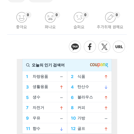
0
0
0
0
좋아요
화나요
슬퍼요
추가취재 원해요