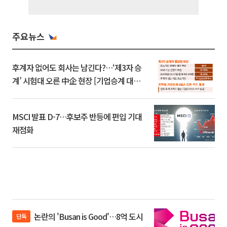
주요뉴스
후계자 없어도 회사는 남긴다?…‘제3자 승
계’ 시험대 오른 中企 현장 [기업승계 대전
환]
MSCI 발표 D-7…후보주 반등에 편입 기대
재점화
논란의 'Busan is Good'…8억 도시
단독