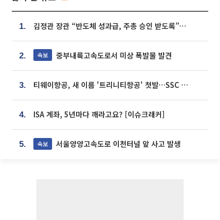
김정관 장관 “반도체 성과급, 주총 승인 받도록”…상법·자본시장법 개정 시사
1.
중부내륙고속도로서 미상 폭발물 발견
속보
2.
티웨이항공, 새 이름 '트리니티항공' 첫발…SSC 전략 본격화
3.
ISA 계좌, 5년마다 깨라고요? [이슈크래커]
4.
서울양양고속도로 이천터널 앞 사고 발생
속보
5.