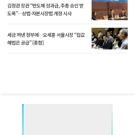
김정관 장관 “반도체 성과급, 주총 승인 받
도록”…상법·자본시장법 개정 시사
세금 꺼낸 정부에…오세훈 서울시장 “집값
해법은 공급” [종합]