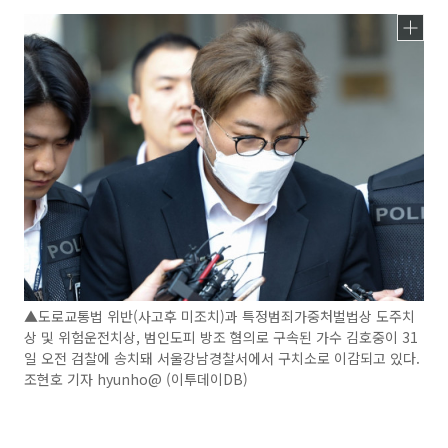
▲도로교통법 위반(사고후 미조치)과 특정범죄가중처벌법상 도주치
상 및 위험운전치상, 범인도피 방조 혐의로 구속된 가수 김호중이 31
일 오전 검찰에 송치돼 서울강남경찰서에서 구치소로 이감되고 있다.
조현호 기자 hyunho@ (이투데이DB)