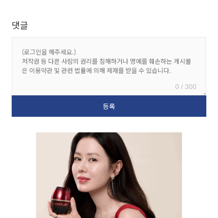
댓글
0 / 300