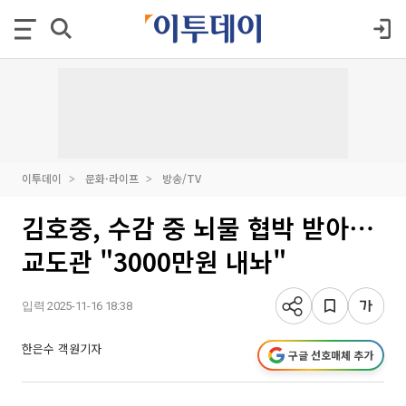
이투데이
문화·라이프
방송/TV
김호중, 수감 중 뇌물 협박 받아⋯
교도관 "3000만원 내놔"
입력 2025-11-16 18:38
한은수 객원기자
구글 선호매체 추가