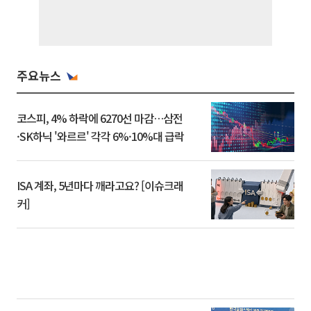
주요뉴스
코스피, 4% 하락에 6270선 마감…삼전
·SK하닉 '와르르' 각각 6%·10%대 급락
ISA 계좌, 5년마다 깨라고요? [이슈크래
커]