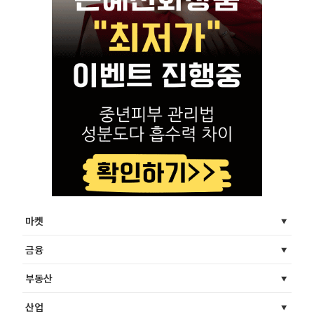
마켓
금융
부동산
산업