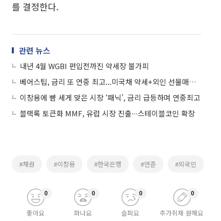
를 결정한다.
관련 뉴스
내년 4월 WGBI 편입전까진 약세장 불가피
베어스팁, 금리 또 연중 최고...미국채 약세+외인 선물매도+입찰부담
이창용에 뺨 세게 맞은 시장 ‘패닉’, 금리 급등하며 연중최고
블랙록 토큰화 MMF, 유럽 시장 진출∙∙∙스테이블코인 확장
#채권
#이창용
#한국은행
#연준
#외국인
0
0
0
0
좋아요
화나요
슬퍼요
추가취재 원해요