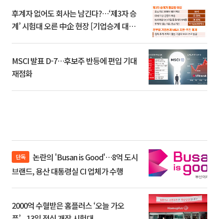
후계자 없어도 회사는 남긴다?…‘제3자 승
계’ 시험대 오른 中企 현장 [기업승계 대전
환]
MSCI 발표 D-7…후보주 반등에 편입 기대
재점화
논란의 'Busan is Good'…8억 도시
단독
브랜드, 용산 대통령실 CI 업체가 수행
2000억 수혈받은 홈플러스 ‘오늘 가오
픈’...13일 정식 개장 시험대