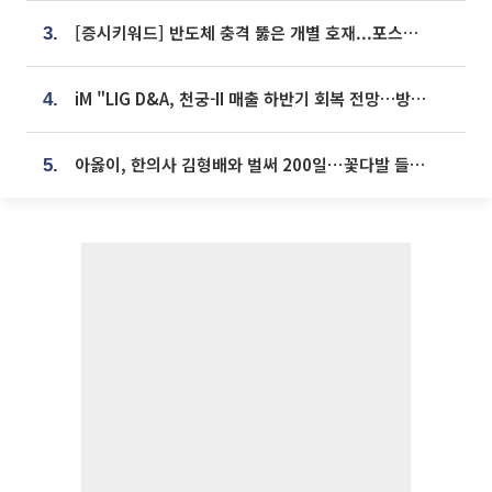
[증시키워드] 반도체 충격 뚫은 개별 호재...포스코퓨처엠·에코프로·한화솔루션 '눈길'
3.
iM "LIG D&A, 천궁-II 매출 하반기 회복 전망…방산 톱픽 유지"
4.
아옳이, 한의사 김형배와 벌써 200일⋯꽃다발 들고 "프러포즈 아냐"
5.