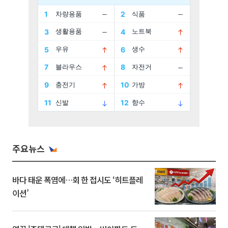
주요뉴스
바다 태운 폭염에…회 한 접시도 ‘히트플레
이션’