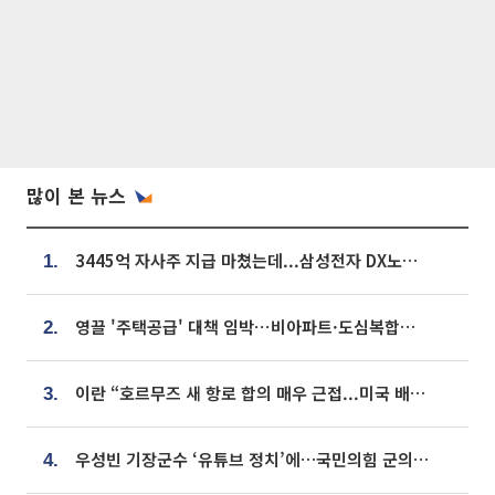
많이 본 뉴스
3445억 자사주 지급 마쳤는데...삼성전자 DX노조, 뒤늦은 '떼쓰기 집회'
1.
영끌 '주택공급' 대책 임박⋯비아파트·도심복합까지 총동원
2.
이란 “호르무즈 새 항로 합의 매우 근접...미국 배상 먼저”
3.
우성빈 기장군수 ‘유튜브 정치’에…국민의힘 군의원들 집단 반발
4.