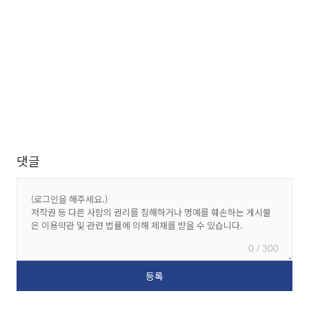
댓글
0 / 300