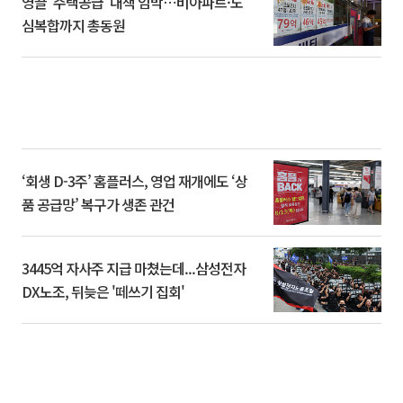
영끌 '주택공급' 대책 임박⋯비아파트·도
심복합까지 총동원
‘회생 D-3주’ 홈플러스, 영업 재개에도 ‘상
품 공급망’ 복구가 생존 관건
3445억 자사주 지급 마쳤는데...삼성전자
DX노조, 뒤늦은 '떼쓰기 집회'