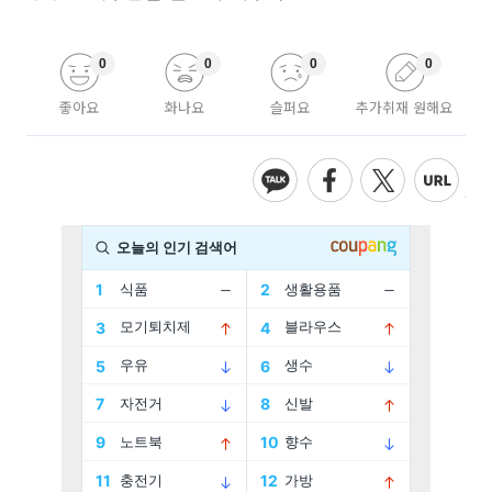
0
0
0
0
좋아요
화나요
슬퍼요
추가취재 원해요