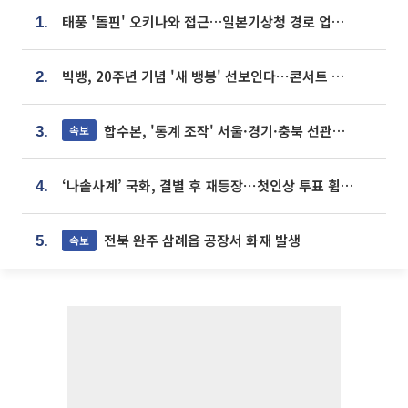
태풍 '돌핀' 오키나와 접근…일본기상청 경로 업데이트
1.
빅뱅, 20주년 기념 '새 뱅봉' 선보인다⋯콘서트 앞두고 팝업 개최
2.
합수본, '통계 조작' 서울·경기·충북 선관위 등 추가 압수수색
속보
3.
‘나솔사계’ 국화, 결별 후 재등장⋯첫인상 투표 휩쓸고 ‘인기녀’ 등극
4.
전북 완주 삼례읍 공장서 화재 발생
속보
5.