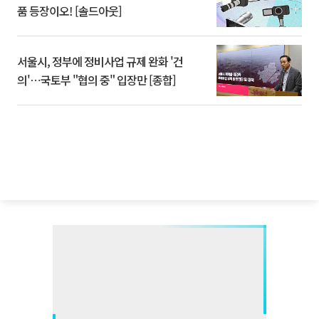
품 등장이오! [솔드아웃]
서울시, 정부에 정비사업 규제 완화 '건
의'⋯국토부 "협의 중" 입장만 [종합]