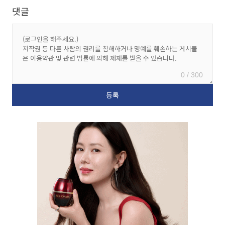
댓글
0 / 300