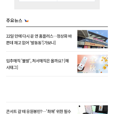
주요뉴스
22일 만에 다시 문 연 홈플러스…정상화 바
쁜데 재고 없어 ‘발동동’[가보니]
입추매직 '불발', 처서매직은 올까요? [해
시태그]
콘서트 갈 때 응원봉만?⋯'최애' 위한 필수