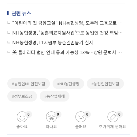
관련 뉴스
“어린이의 첫 금융교실” NH농협생명, 모두레 교육으로 배움의 문을 열다
NH농협생명, '농촌의료지원사업'으로 농업인 건강 책임진다
NH농협생명, IT지원부 농촌일손돕기 실시
美 클래리티 법안 연내 통과 가능성 13%…상원 문턱서 제동
#농업인NH안전보험
#NH농협생명
#농업인안전보험
#정부보조금
#농작업재해
0
0
0
0
좋아요
화나요
슬퍼요
추가취재 원해요