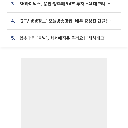
SK하이닉스, 용인·청주에 54조 투자…AI 메모리 생산기지 키운다
3.
'2TV 생생정보' 오늘방송맛집- 배우 강성진 단골! 쌀국수ㆍ푸팟퐁 커리 맛집 '블○○○'
4.
입추매직 '불발', 처서매직은 올까요? [해시태그]
5.