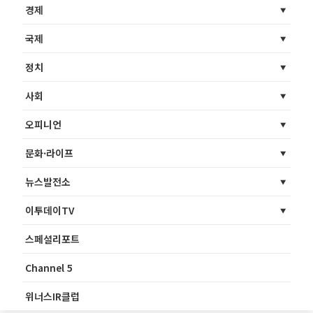
경제
국제
정치
사회
오피니언
문화·라이프
뉴스발전소
이투데이TV
스페셜리포트
Channel 5
위너스IR클럽