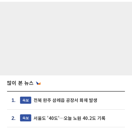
많이 본 뉴스
전북 완주 삼례읍 공장서 화재 발생
속보
1.
서울도 '40도'…오늘 노원 40.2도 기록
속보
2.