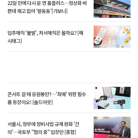
22일 만에 다시 문 연 홈플러스…정상화 바
쁜데 재고 없어 ‘발동동’[가보니]
입추매직 '불발', 처서매직은 올까요? [해
시태그]
콘서트 갈 때 응원봉만?⋯'최애' 위한 필수
품 등장이오! [솔드아웃]
서울시, 정부에 정비사업 규제 완화 '건
의'⋯국토부 "협의 중" 입장만 [종합]