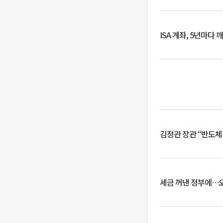
ISA 계좌, 5년마다
김정관 장관 “반도체
세금 꺼낸 정부에…오