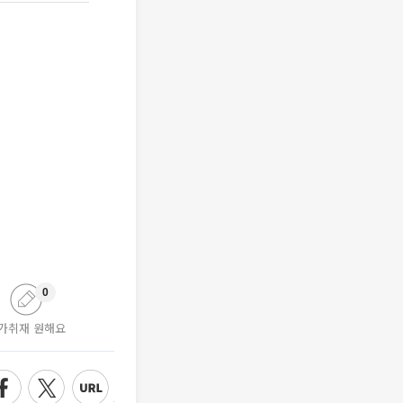
0
가취재 원해요