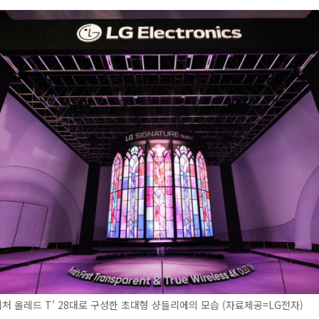
니처 올레드 T' 28대로 구성한 초대형 샹들리에의 모습 (자료제공=LG전자)