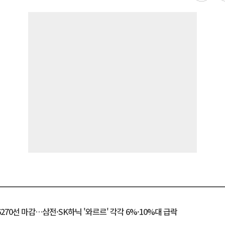
6270선 마감…삼전·SK하닉 '와르르' 각각 6%·10%대 급락