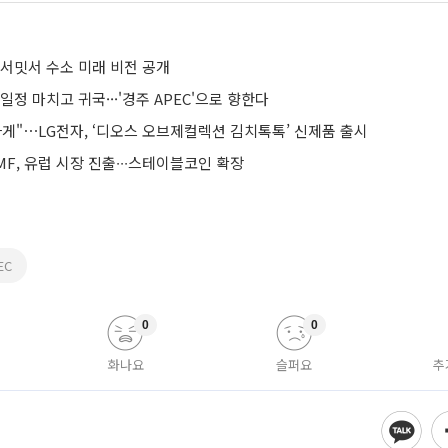
 서밋서 수소 미래 비전 공개
일정 마치고 귀국···'경주 APEC'으로 향한다
하게"⋯LG전자, ‘디오스 오브제컬렉션 김치톡톡’ 신제품 출시
F, 유럽 시장 진출∙∙∙스테이블코인 확장
EC
0
0
화나요
슬퍼요
추