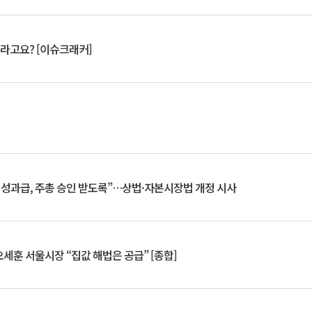
 깨라고요? [이슈크래커]
 성과급, 주총 승인 받도록”…상법·자본시장법 개정 시사
세훈 서울시장 “집값 해법은 공급” [종합]