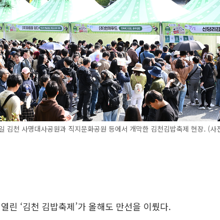
5일 김천 사명대사공원과 직지문화공원 등에서 개막한 김천김밥축제 현장. (
열린 ‘김천 김밥축제’가 올해도 만선을 이뤘다.