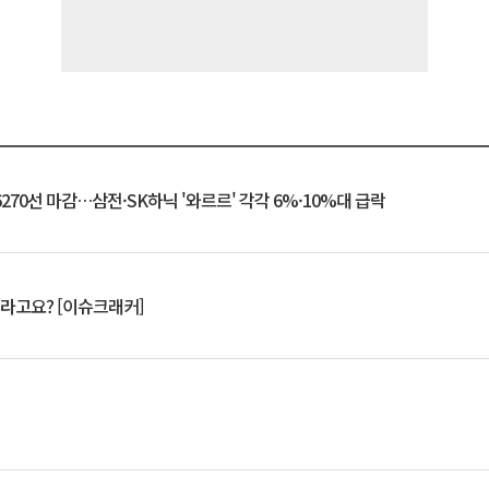
6270선 마감…삼전·SK하닉 '와르르' 각각 6%·10%대 급락
 깨라고요? [이슈크래커]