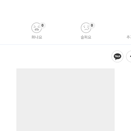
0
0
화나요
슬퍼요
추