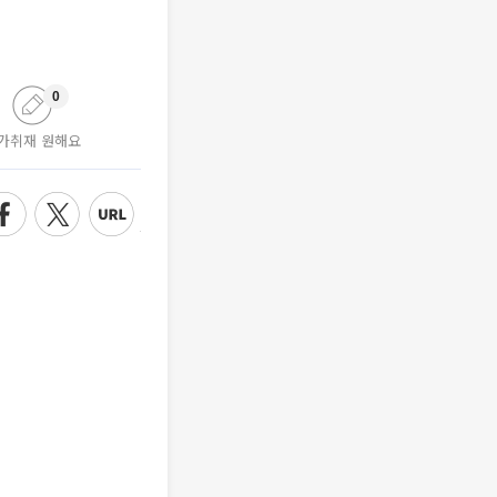
0
가취재 원해요