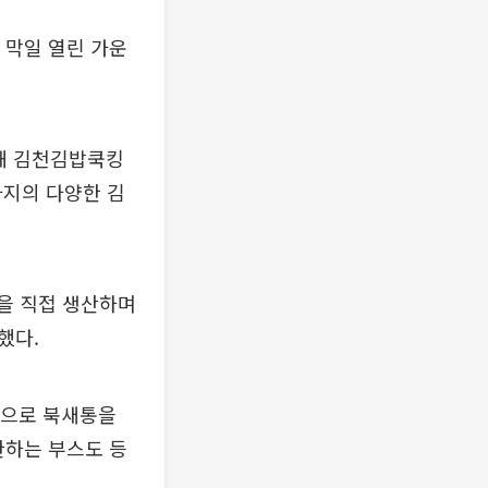
 막일 열린 가운
롯해 김천김밥쿡킹
가지의 다양한 김
밥을 직접 생산하며
했다.
반으로 북새통을
한하는 부스도 등