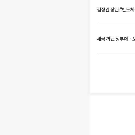
김정관 장관 “반도체
세금 꺼낸 정부에…오