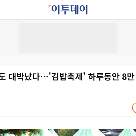
도 대박났다⋯'김밥축제' 하루동안 8만