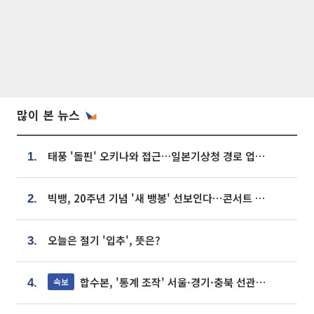
많이 본 뉴스
태풍 '돌핀' 오키나와 접근…일본기상청 경로 업데이트
1.
빅뱅, 20주년 기념 '새 뱅봉' 선보인다⋯콘서트 앞두고 팝업 개최
2.
오늘은 절기 '입추', 뜻은?
3.
합수본, '통계 조작' 서울·경기·충북 선관위 등 추가 압수수색
속보
4.