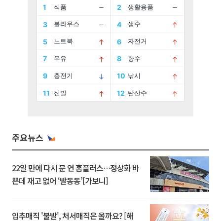
주요뉴스
22일 만에 다시 문 연 홈플러스…정상화 바
쁜데 재고 없어 ‘발동동’[가보니]
입추매직 '불발', 처서매직은 올까요? [해