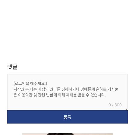
댓글
0 / 300