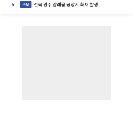
전북 완주 삼례읍 공장서 화재 발생
속보
5.