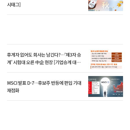
시태그]
후계자 없어도 회사는 남긴다?…‘제3자 승
계’ 시험대 오른 中企 현장 [기업승계 대전
환]
MSCI 발표 D-7…후보주 반등에 편입 기대
재점화