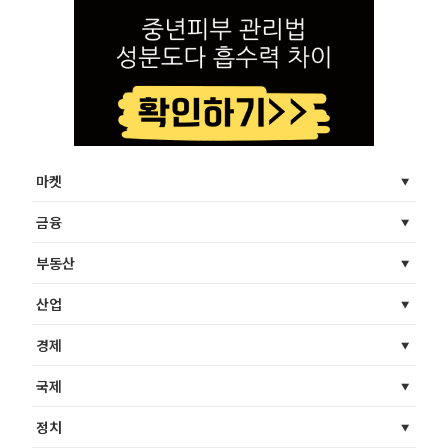
마켓
금융
부동산
산업
경제
국제
정치