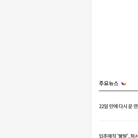
주요뉴스
22일 만에 다시 문 
입추매직 '불발', 처