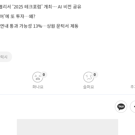
리서 ‘2025 테크포럼’ 개최⋯ AI 비전 공유
어’에 또 투자…왜?
 연내 통과 가능성 13%…상원 문턱서 제동
갤럭시
0
0
화나요
슬퍼요
추