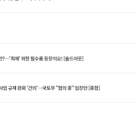
?⋯'최애' 위한 필수품 등장이오! [솔드아웃]
업 규제 완화 '건의'⋯국토부 "협의 중" 입장만 [종합]