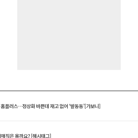
연 홈플러스…정상화 바쁜데 재고 없어 ‘발동동’[가보니]
서매직은 올까요? [해시태그]