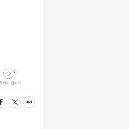
0
가취재 원해요