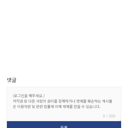
댓글
0 / 300