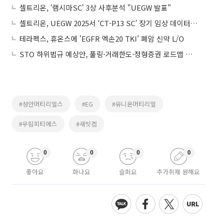
셀트리온, '램시마SC' 3상 사후분석 "UEGW 발표"
셀트리온, UEGW 2025서 ‘CT-P13 SC’ 장기 임상 데이터 발표
테라펙스, 휴온스에 'EGFR 엑손20 TKI' 폐암 신약 L/O
STO 하위법규 예상안, 풀링·거래한도·정형증권 로드맵 제시
#성안머티리얼스
#EG
#유니온머티리얼
#우림피티에스
#새빗켐
0
0
0
0
좋아요
화나요
슬퍼요
추가취재 원해요