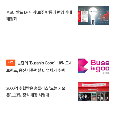
환]
MSCI 발표 D-7…후보주 반등에 편입 기대
재점화
논란의 'Busan is Good'…8억 도시
단독
브랜드, 용산 대통령실 CI 업체가 수행
2000억 수혈받은 홈플러스 ‘오늘 가오
픈’...13일 정식 개장 시험대