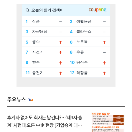
주요뉴스
후계자 없어도 회사는 남긴다?…‘제3자 승
계’ 시험대 오른 中企 현장 [기업승계 대전