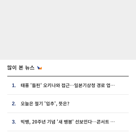
많이 본 뉴스
태풍 '돌핀' 오키나와 접근…일본기상청 경로 업데이트
1.
오늘은 절기 '입추', 뜻은?
2.
빅뱅, 20주년 기념 '새 뱅봉' 선보인다⋯콘서트 앞두고 팝업 개최
3.