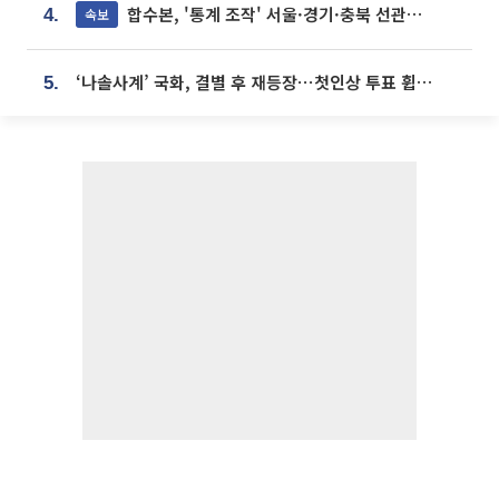
합수본, '통계 조작' 서울·경기·충북 선관위 등 추가 압수수색
속보
4.
‘나솔사계’ 국화, 결별 후 재등장⋯첫인상 투표 휩쓸고 ‘인기녀’ 등극
5.