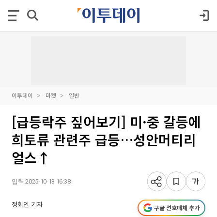
이투데이
마켓
일반
[급등락주 짚어보기] 미·중 갈등에
희토류 관련주 급등…성안머티리
얼스↑
입력 2025-10-13 16:38
정회인 기자
구글 선호매체 추가