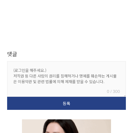
댓글
0 / 300