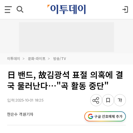
이투데이
문화·라이프
방송/TV
日 밴드, 故김광석 표절 의혹에 결
국 물러난다⋯"곡 활동 중단"
입력 2025-10-01 18:25
한은수 객원기자
구글 선호매체 추가