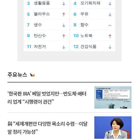
주요뉴스
‘한국판 IRA’ 베일 벗었지만…반도체·배터
리 업계 “시행령이 관건”
與 “세제개편안 다양한 목소리 수렴…이달
말 정리 가능성”