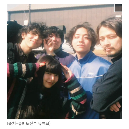
(출처=슈퍼토잔부 유튜브)