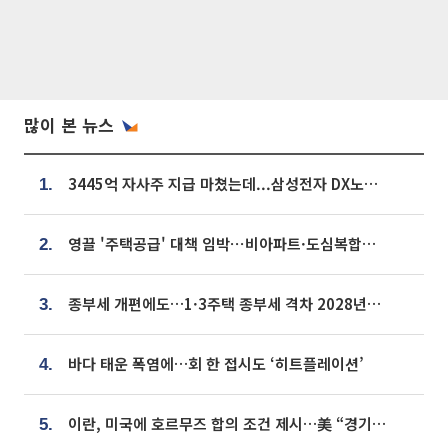
많이 본 뉴스
3445억 자사주 지급 마쳤는데...삼성전자 DX노조, 뒤늦은 '떼쓰기 집회'
1.
영끌 '주택공급' 대책 임박⋯비아파트·도심복합까지 총동원
2.
종부세 개편에도…1·3주택 종부세 격차 2028년부터 확대
3.
바다 태운 폭염에…회 한 접시도 ‘히트플레이션’
4.
이란, 미국에 호르무즈 합의 조건 제시…美 “경기 아직 안 끝나” [종합]
5.