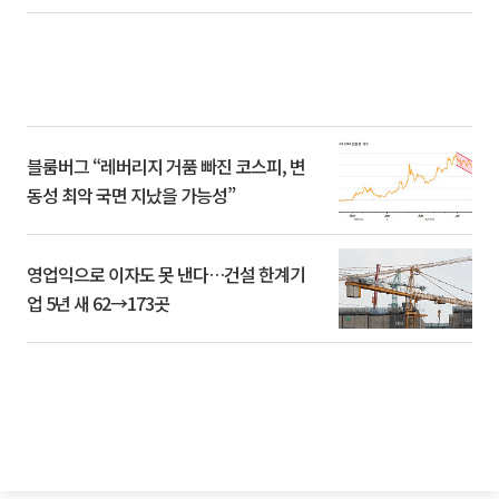
블룸버그 “레버리지 거품 빠진 코스피, 변
동성 최악 국면 지났을 가능성”
영업익으로 이자도 못 낸다…건설 한계기
업 5년 새 62→173곳