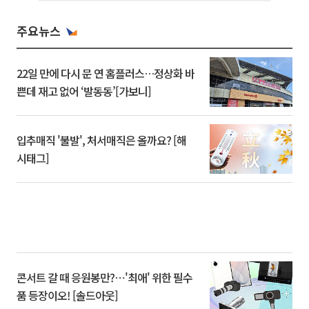
주요뉴스
22일 만에 다시 문 연 홈플러스…정상화 바
쁜데 재고 없어 ‘발동동’[가보니]
입추매직 '불발', 처서매직은 올까요? [해
시태그]
콘서트 갈 때 응원봉만?⋯'최애' 위한 필수
품 등장이오! [솔드아웃]