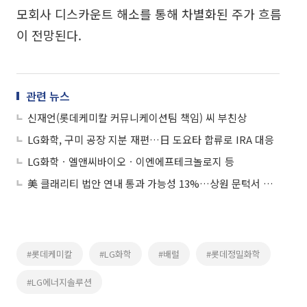
모회사 디스카운트 해소를 통해 차별화된 주가 흐름
이 전망된다.
관련 뉴스
신재언(롯데케미칼 커뮤니케이션팀 책임) 씨 부친상
LG화학, 구미 공장 지분 재편…日 도요타 합류로 IRA 대응
LG화학ㆍ엘앤씨바이오ㆍ이엔에프테크놀로지 등
美 클래리티 법안 연내 통과 가능성 13%…상원 문턱서 제동
#롯데케미칼
#LG화학
#배럴
#롯데정밀화학
#LG에너지솔루션