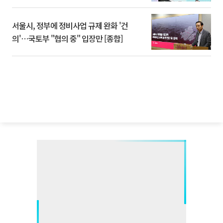
서울시, 정부에 정비사업 규제 완화 '건
의'⋯국토부 "협의 중" 입장만 [종합]