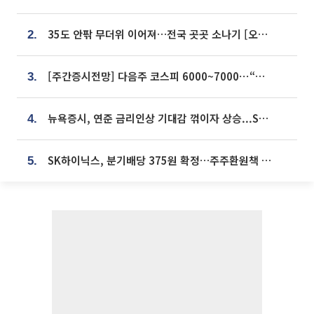
35도 안팎 무더위 이어져…전국 곳곳 소나기 [오늘 날씨]
2.
[주간증시전망] 다음주 코스피 6000~7000⋯“外人 수급은 정책이 변수”
3.
뉴욕증시, 연준 금리인상 기대감 꺾이자 상승...S&P500 사상 최고치 [종합]
4.
SK하이닉스, 분기배당 375원 확정…주주환원책 9월로 앞당겨 발표
5.