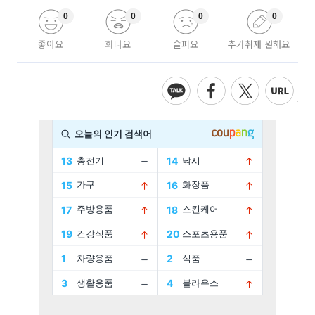
0
0
0
0
좋아요
화나요
슬퍼요
추가취재 원해요