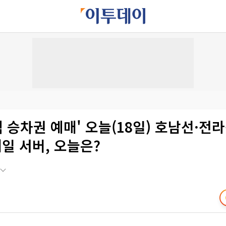
추석 승차권 예매' 오늘(18일) 호남선·전
일 서버, 오늘은?