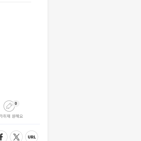
0
가취재 원해요